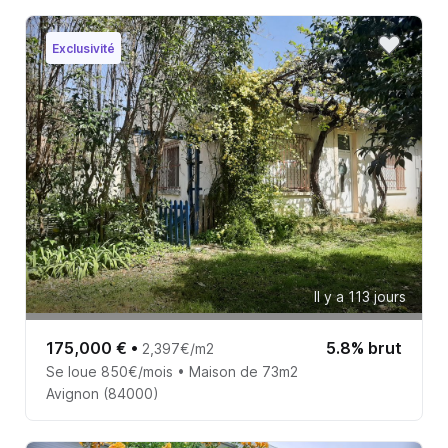
Exclusivité
Il y a 113 jours
175,000 €
•
5.8% brut
2,397€/m2
Se loue 850€/mois • Maison de 73m2
Avignon (84000)