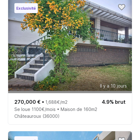
Exclusivité
Il y a 10 jours
270,000 €
•
4.9% brut
1,688€/m2
Se loue 1100€/mois • Maison de 160m2
Châteauroux (36000)