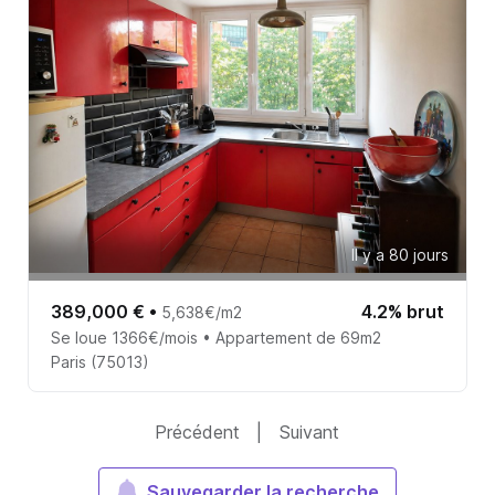
Il y a 80 jours
389,000 €
•
4.2% brut
5,638€/m2
Se loue 1366€/mois • Appartement de 69m2
Paris (75013)
Précédent
|
Suivant
Sauvegarder la recherche