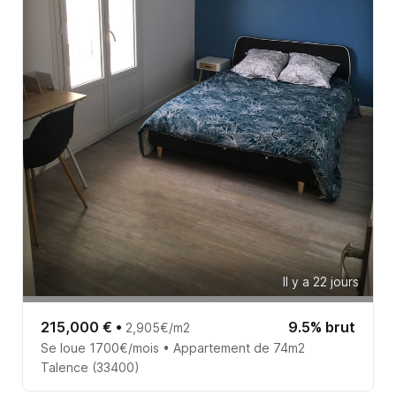
Il y a 22 jours
215,000 €
•
9.5% brut
2,905€/m2
Se loue 1700€/mois • Appartement de 74m2
Talence (33400)