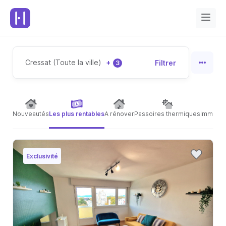
Cressat (Toute la ville)
+
Filtrer
3
Nouveautés
Les plus rentables
A rénover
Passoires thermiques
Immeubl
Exclusivité