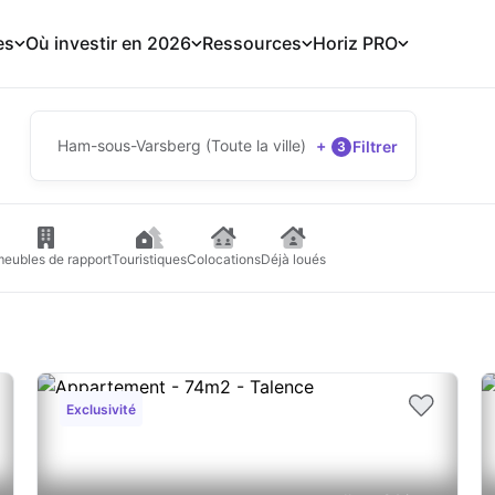
es
Où investir en 2026
Ressources
Horiz PRO
Ham-sous-Varsberg (Toute la ville)
+
Filtrer
3
eubles de rapport
Touristiques
Colocations
Déjà loués
Exclusivité