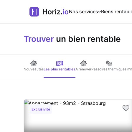
Nos services
Biens rentabl
Trouver
un bien rentable
Nouveautés
Les plus rentables
A rénover
Passoires thermiques
Imm
Exclusivité