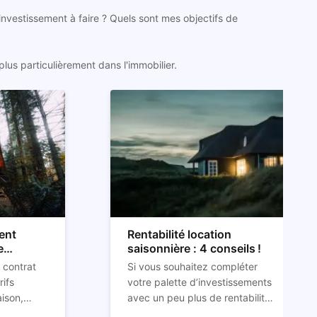
 investissement à faire ? Quels sont mes objectifs de
lus particulièrement dans l'immobilier.
ent
Rentabilité location
e
saisonnière : 4 conseils !
 contrat
Si vous souhaitez compléter
rifs
votre palette d’investissements
aison,
avec un peu plus de rentabilité,
 d’impayés
que vous ayez déjà un pied