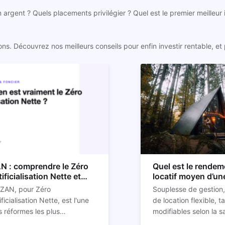
n argent ? Quels placements privilégier ? Quel est le premier meilleur
. Découvrez nos meilleurs conseils pour enfin investir rentable, et p
N : comprendre le Zéro
Quel est le rendem
tificialisation Nette et
locatif moyen d’un
n impact sur l'immobilier
location Airbnb ?
 ZAN, pour Zéro
Souplesse de gestion,
ificialisation Nette, est l'une
de location flexible, ta
 réformes les plus
modifiables selon la s
ucturantes pour l'immobilier
st aussi l'un des sujets les
réduction des risques
La rentabilité de votre