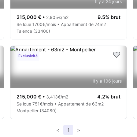
Il y a 24 jours
215,000 €
•
9.5% brut
2,905€/m2
Se loue 1700€/mois • Appartement de 74m2
Talence (33400)
Exclusivité
Il y a 106 jours
215,000 €
•
4.2% brut
3,413€/m2
Se loue 751€/mois • Appartement de 63m2
Montpellier (34080)
<
1
>