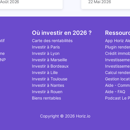
 Août 2026
22 Mai 2026
 prochaines décennies. Il
us mal documentés en ligne.
de loyers… la location
appartement sera da
essine les règles du foncier
uis deux ans, les tentatives
durée comporte de n
cas 2,6 fois supérieur
de la construction, et par
assouplissement se succèdent
avantages. Elle offre
rendement locatif sur
ochet la valeur des biens déjà
sont largement relayées, si
un rendement particu
peut cependant varie
is.
en que beaucoup d'articles
attractif, surtout si v
fonction de plusieurs 
Où investir en 2026 ?
Ressour
rivent un dispositif allégé
votre bien via Airbnb.
emplacement du loge
tif
Carte des rentabilités
App Horiz Al
, à ce jour, n'existe pas. Voici
d’occupation, frais d’e
Investir à Paris
Plugin rende
point à jour d'août 2026.
et qualité de gestion. 
gne
Investir à Lyon
Crédit immobi
dans cet article.
MNP
Investir à Marseille
Investisseme
Investir à Bordeaux
Investissemen
Investir à Lille
Calcul rende
Investir à Toulouse
Gestion locat
Investir à Nantes
Aide - Comm
Investir à Rouen
Aide - FAQ
Biens rentables
Podcast Le P
Copyright © 2026 Horiz.io