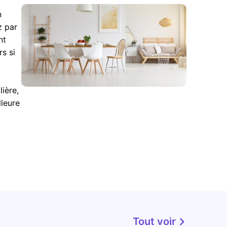
n
z par
nt
s si
ière,
lleure
Tout voir