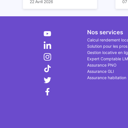
22 Avril 2026
07
imposition en optimisant votre
des
pl
fiscalité. Il existe de
red
Dep
nombreuses méthodes légales
et 
d'
pour en profiter. Retrouvez
ric
et 
toutes les explications dans
bât
bi
Nos services
notre article.
déc
Calcul rendement loca
qui
Solution pour les pros
le 
Gestion locative en li
Expert Comptable L
Assurance PNO
Assurance GLI
Assurance habitation