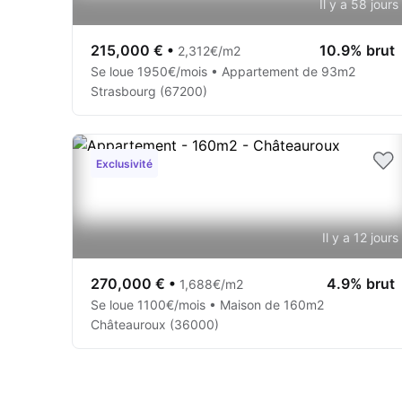
Il y a 58 jours
215,000 €
•
10.9% brut
2,312€/m2
Se loue 1950€/mois • Appartement de 93m2
Strasbourg (67200)
Exclusivité
Il y a 12 jours
270,000 €
•
4.9% brut
1,688€/m2
Se loue 1100€/mois • Maison de 160m2
Châteauroux (36000)