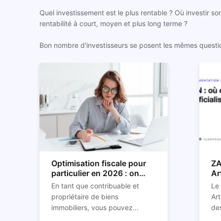
Quel investissement est le plus rentable ? Où investir so
rentabilité à court, moyen et plus long terme ?
Bon nombre d'investisseurs se posent les mêmes questions
Optimisation fiscale pour
ZA
particulier en 2026 : on
Ar
vous explique tout
so
En tant que contribuable et
Le
propriétaire de biens
Art
immobiliers, vous pouvez
des
chercher à faire baisser votre
str
C'e