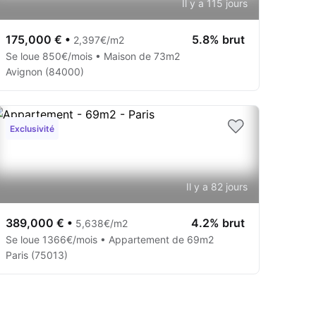
Il y a 115 jours
175,000 €
•
5.8% brut
2,397€/m2
Se loue 850€/mois • Maison de 73m2
Avignon (84000)
Exclusivité
Il y a 82 jours
389,000 €
•
4.2% brut
5,638€/m2
Se loue 1366€/mois • Appartement de 69m2
Paris (75013)