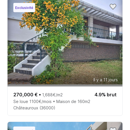
Exclusivité
Il y a 11 jours
270,000 €
•
4.9% brut
1,688€/m2
Se loue 1100€/mois • Maison de 160m2
Châteauroux (36000)