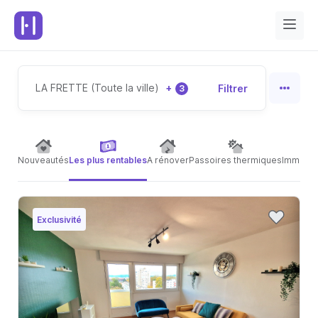
LA FRETTE (Toute la ville)
+
Filtrer
3
Nouveautés
Les plus rentables
A rénover
Passoires thermiques
Immeubl
Exclusivité