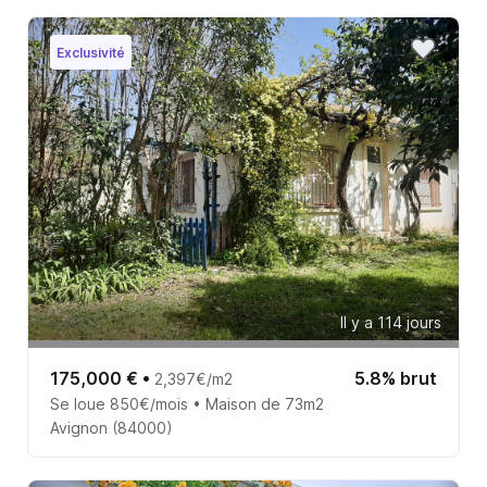
Exclusivité
Il y a 114 jours
175,000 €
•
5.8% brut
2,397€/m2
Se loue 850€/mois • Maison de 73m2
Avignon (84000)