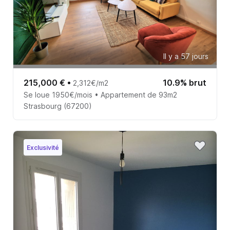
Il y a 57 jours
215,000 €
•
10.9% brut
2,312€/m2
Se loue 1950€/mois • Appartement de 93m2
Strasbourg (67200)
Exclusivité