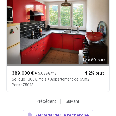
Il y a 80 jours
389,000 €
•
4.2% brut
5,638€/m2
Se loue 1366€/mois • Appartement de 69m2
Paris (75013)
Précédent
|
Suivant
Sauvegarder la recherche