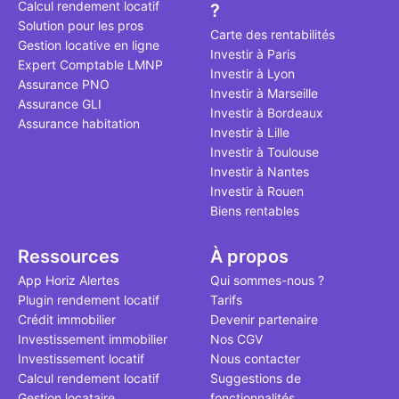
Calcul rendement locatif
?
qui, à ce jo
Solution pour les pros
le point à j
Carte des rentabilités
Gestion locative en ligne
Investir à Paris
Expert Comptable LMNP
Investir à Lyon
Assurance PNO
Investir à Marseille
Assurance GLI
Investir à Bordeaux
Assurance habitation
Investir à Lille
Investir à Toulouse
Investir à Nantes
Investir à Rouen
Biens rentables
Ressources
À propos
App Horiz Alertes
Qui sommes-nous ?
Plugin rendement locatif
Tarifs
Crédit immobilier
Devenir partenaire
Investissement immobilier
Nos CGV
Investissement locatif
Nous contacter
Calcul rendement locatif
Suggestions de
Gestion locataire
fonctionnalités