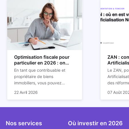
Optimisation fiscale pour
ZAN : com
particulier en 2026 : on
Artificial
vous explique tout
son impac
En tant que contribuable et
Le ZAN, po
propriétaire de biens
Artificialis
immobiliers, vous pouvez
des réforme
chercher à faire baisser votre
structurant
C'est aussi 
22 Avril 2026
07 Août 20
imposition en optimisant votre
des prochai
plus mal d
fiscalité. Il existe de
redessine l
Depuis deux
nombreuses méthodes légales
et de la con
d'assoupli
pour en profiter. Retrouvez
ricochet la
et sont lar
toutes les explications dans
bâtis.
bien que be
Nos services
Où investir en 2026
notre article.
décrivent u