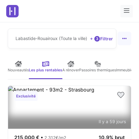
Labastide-Rouairoux (Toute la ville)
+
Filtrer
3
Nouveautés
Les plus rentables
A rénover
Passoires thermiques
Immeubles de
Exclusivité
Il y a 59 jours
215,000 €
•
10.9% brut
2,312€/m2