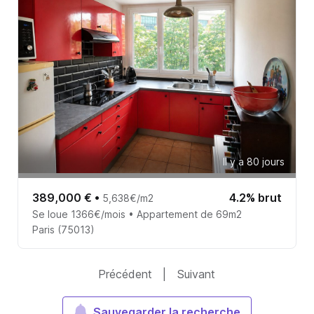
Il y a 80 jours
389,000 €
•
4.2% brut
5,638€/m2
Se loue 1366€/mois • Appartement de 69m2
Paris (75013)
Précédent
|
Suivant
Sauvegarder la recherche