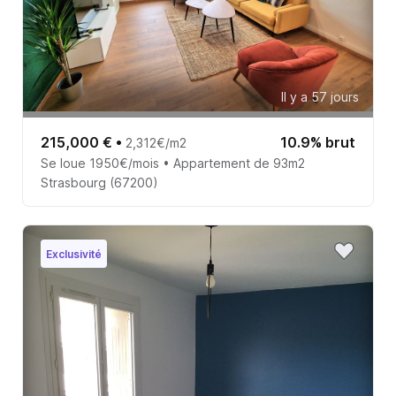
Il y a 57 jours
215,000 €
•
10.9% brut
2,312€/m2
Se loue 1950€/mois • Appartement de 93m2
Strasbourg (67200)
Exclusivité