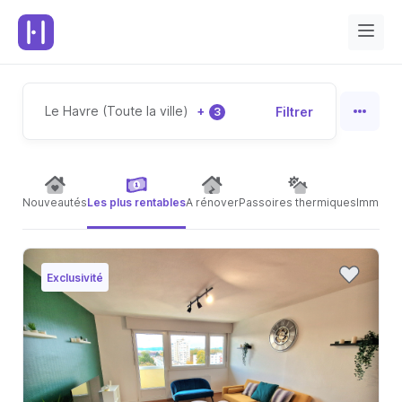
Le Havre (Toute la ville)
+
Filtrer
3
Nouveautés
Les plus rentables
A rénover
Passoires thermiques
Immeubl
Exclusivité