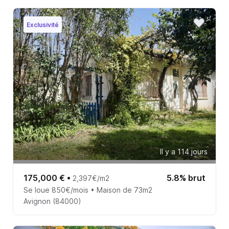
Exclusivité
Il y a 114 jours
175,000 €
•
5.8% brut
2,397€/m2
Se loue 850€/mois • Maison de 73m2
Avignon (84000)