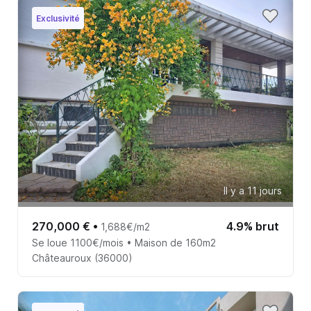
Exclusivité
Il y a 11 jours
270,000 €
•
4.9% brut
1,688€/m2
Se loue 1100€/mois • Maison de 160m2
Châteauroux (36000)