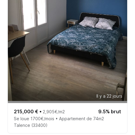
Il y a 22 jours
215,000 €
•
9.5% brut
2,905€/m2
Se loue 1700€/mois • Appartement de 74m2
Talence (33400)