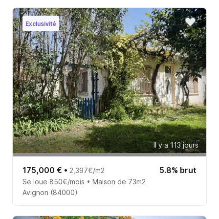
Exclusivité
Il y a 113 jours
175,000 €
•
5.8% brut
2,397€/m2
Se loue 850€/mois • Maison de 73m2
Avignon (84000)