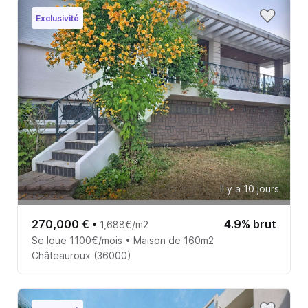
Exclusivité
Il y a 10 jours
270,000 €
•
4.9% brut
1,688€/m2
Se loue 1100€/mois • Maison de 160m2
Châteauroux (36000)