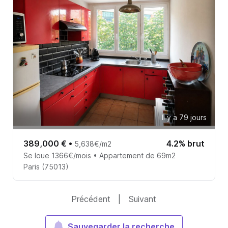
Il y a 79 jours
389,000 €
•
4.2% brut
5,638€/m2
Se loue 1366€/mois • Appartement de 69m2
Paris (75013)
Précédent
|
Suivant
Sauvegarder la recherche