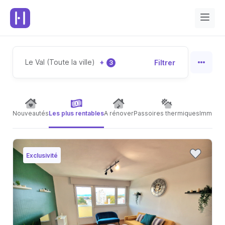
Le Val (Toute la ville)
+
Filtrer
3
Nouveautés
Les plus rentables
A rénover
Passoires thermiques
Immeubl
Exclusivité