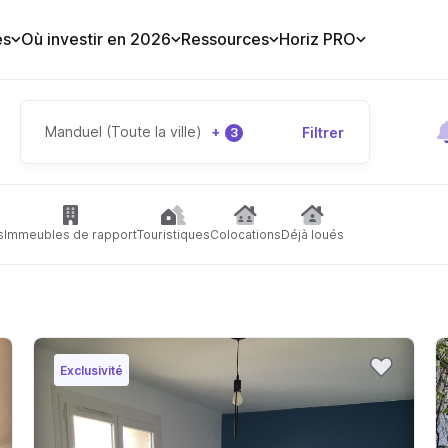
es
Où investir en 2026
Ressources
Horiz PRO
Manduel (Toute la ville)
+
Filtrer
3
s
Immeubles de rapport
Touristiques
Colocations
Déjà loués
Exclusivité