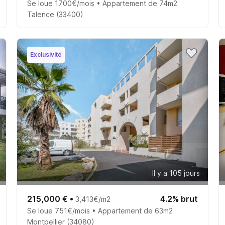
Se loue 1700€/mois • Appartement de 74m2
Talence (33400)
Exclusivité
Il y a 105 jours
215,000 €
•
4.2% brut
3,413€/m2
Se loue 751€/mois • Appartement de 63m2
Montpellier (34080)