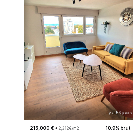
Il y a 58 jours
215,000 €
•
10.9% brut
2,312€/m2