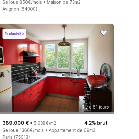
Se loue 850€/mois • Maison de 73m2
Avignon (84000)
Exclusivité
Il y a 81 jours
389,000 €
•
4.2% brut
5,638€/m2
Se loue 1366€/mois • Appartement de 69m2
Paris (75013)