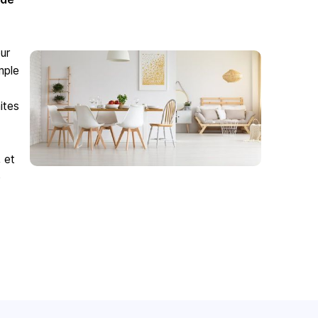
ur
mple
ites
 et
e