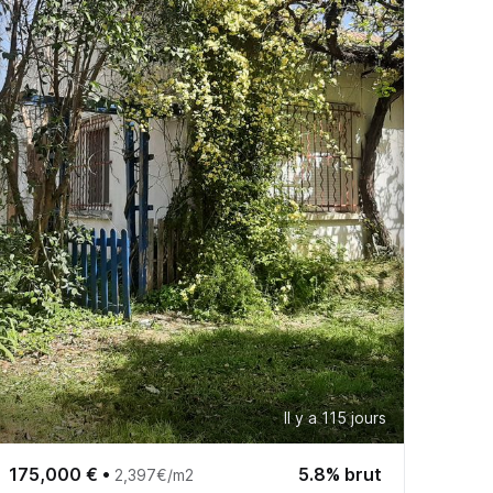
Il y a 115 jours
175,000 €
•
5.8% brut
2,397€/m2