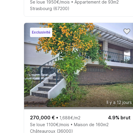
Se loue 1950€/mois • Appartement de 93m2
Strasbourg (67200)
Exclusivité
Il y a 12 jours
270,000 €
•
4.9% brut
1,688€/m2
Se loue 1100€/mois • Maison de 160m2
Châteauroux (36000)