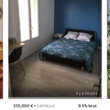
Il y a 24 jours
215,000 €
•
9.5% brut
2,905€/m2