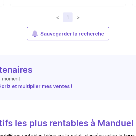
<
1
>
Sauvegarder la recherche
tenaires
le moment.
riz et multiplier mes ventes !
ifs les plus rentables à Manduel
bilières rentables triées sur le volet, classées selon le
taux