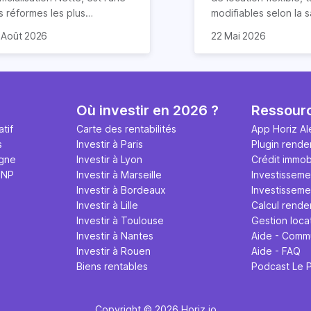
s réformes les plus
modifiables selon la s
ucturantes pour l'immobilier
st aussi l'un des sujets les
réduction des risque
La rentabilité de votr
 Août 2026
22 Mai 2026
s prochaines décennies. Il
us mal documentés en ligne.
d’impayés de loyers…
appartement sera da
dessine les règles du foncier
puis deux ans, les tentatives
location courte duré
cas 2,6 fois supérieur
de la construction, et par
assouplissement se
comporte de nombre
rendement locatif sur
ochet la valeur des biens
ccèdent et sont largement
avantages. Elle offre
peut cependant varie
à bâtis.
layées, si bien que beaucoup
également un rende
fonction de plusieurs 
Où investir en 2026 ?
Ressour
rticles décrivent un dispositif
particulièrement attrac
emplacement du log
tif
Carte des rentabilités
App Horiz Al
égé qui, à ce jour, n'existe
surtout si vous louez
taux d’occupation, fra
s
Investir à Paris
Plugin rende
. Voici le point à jour d'août
via Airbnb.
d’exploitation et qual
igne
Investir à Lyon
Crédit immobi
26.
gestion. Les détails 
MNP
Investir à Marseille
Investisseme
article.
Investir à Bordeaux
Investissemen
Investir à Lille
Calcul rende
Investir à Toulouse
Gestion loca
Investir à Nantes
Aide - Comm
Investir à Rouen
Aide - FAQ
Biens rentables
Podcast Le 
Copyright © 2026 Horiz.io