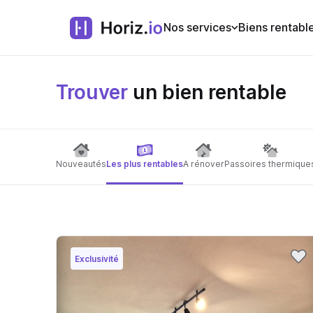
Nos services
Biens rentabl
Trouver
un bien rentable
Nouveautés
Les plus rentables
A rénover
Passoires thermique
Exclusivité