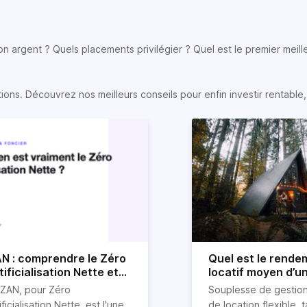
son argent ? Quels placements privilégier ? Quel est le premier meill
s. Découvrez nos meilleurs conseils pour enfin investir rentable, e
N : comprendre le Zéro
Quel est le rende
tificialisation Nette et
locatif moyen d’u
n impact sur l'immobilier
location Airbnb ?
 ZAN, pour Zéro
Souplesse de gestion
ificialisation Nette, est l'une
de location flexible, t