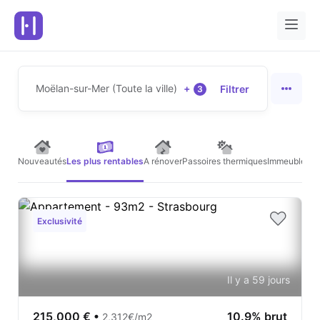
Moëlan-sur-Mer (Toute la ville)
+
Filtrer
3
Nouveautés
Les plus rentables
A rénover
Passoires thermiques
Immeubles de
Exclusivité
Il y a 59 jours
215,000 €
•
10.9% brut
2,312€/m2