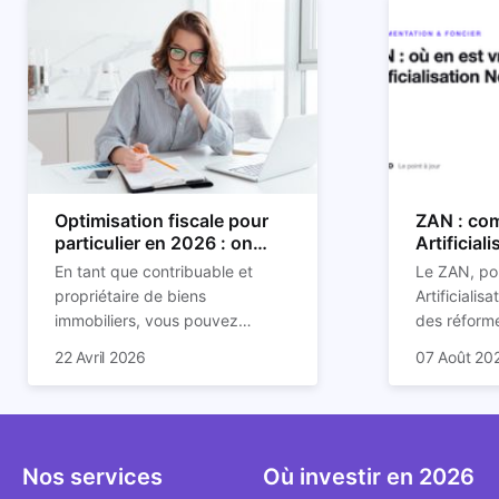
Optimisation fiscale pour
ZAN : com
particulier en 2026 : on
Artificial
vous explique tout
son impac
En tant que contribuable et
Le ZAN, po
propriétaire de biens
Artificialis
immobiliers, vous pouvez
des réforme
chercher à faire baisser votre
structurant
C'est aussi 
22 Avril 2026
07 Août 20
imposition en optimisant votre
des prochai
plus mal d
fiscalité. Il existe de
redessine l
Depuis deux
nombreuses méthodes légales
et de la con
d'assoupli
pour en profiter. Retrouvez
ricochet la
et sont lar
toutes les explications dans
bâtis.
bien que be
Nos services
Où investir en 2026
notre article.
décrivent u