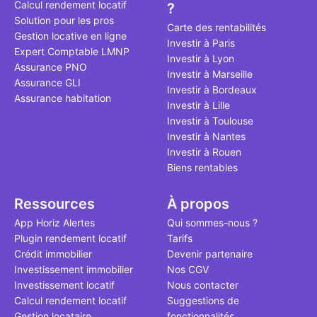
Calcul rendement locatif
?
qui, à ce jo
Solution pour les pros
le point à j
Carte des rentabilités
Gestion locative en ligne
Investir à Paris
Expert Comptable LMNP
Investir à Lyon
Assurance PNO
Investir à Marseille
Assurance GLI
Investir à Bordeaux
Assurance habitation
Investir à Lille
Investir à Toulouse
Investir à Nantes
Investir à Rouen
Biens rentables
Ressources
À propos
App Horiz Alertes
Qui sommes-nous ?
Plugin rendement locatif
Tarifs
Crédit immobilier
Devenir partenaire
Investissement immobilier
Nos CGV
Investissement locatif
Nous contacter
Calcul rendement locatif
Suggestions de
Gestion locataire
fonctionnalités