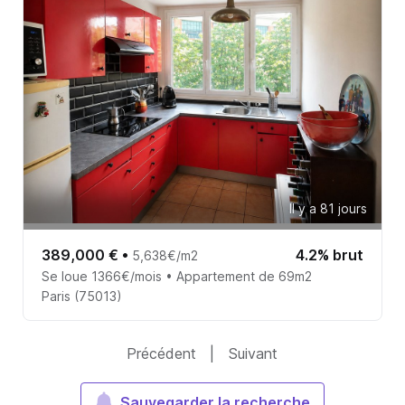
Il y a 81 jours
389,000 €
•
4.2% brut
5,638€/m2
Se loue 1366€/mois • Appartement de 69m2
Paris (75013)
Précédent
|
Suivant
Sauvegarder la recherche