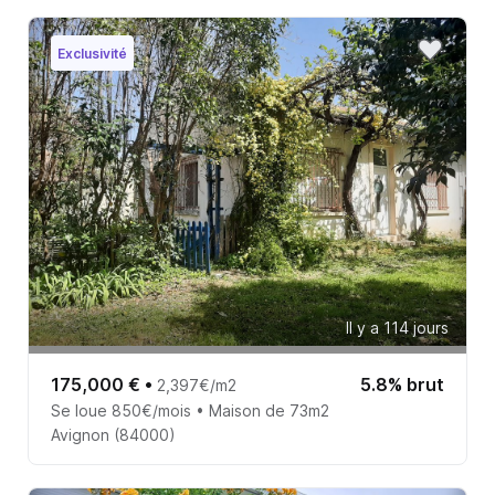
Exclusivité
Il y a 114 jours
175,000 €
•
5.8% brut
2,397€/m2
Se loue 850€/mois • Maison de 73m2
Avignon (84000)