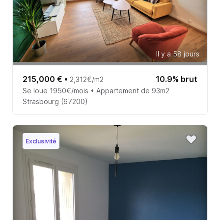
Il y a 58 jours
215,000 €
•
10.9% brut
2,312€/m2
Se loue 1950€/mois • Appartement de 93m2
Strasbourg (67200)
Exclusivité