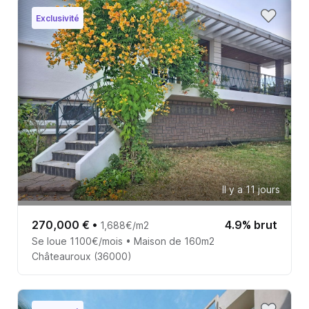
Exclusivité
Il y a 11 jours
270,000 €
•
4.9% brut
1,688€/m2
Se loue 1100€/mois • Maison de 160m2
Châteauroux (36000)