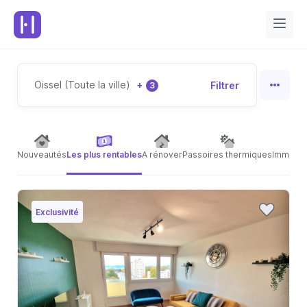
Oissel (Toute la ville)
+
Filtrer
3
Nouveautés
Les plus rentables
A rénover
Passoires thermiques
Immeubl
Exclusivité