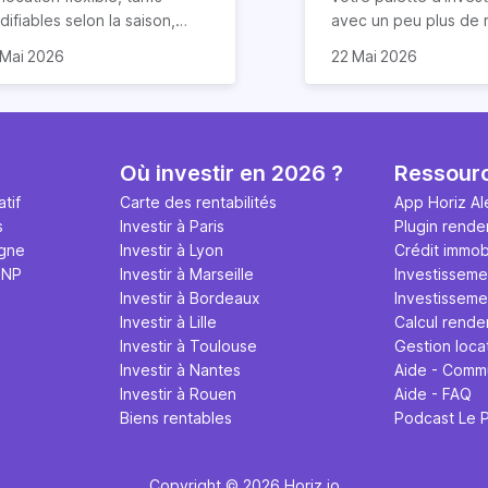
ifiables selon la saison,
avec un peu plus de r
duction des risques
rentabilité de votre
que vous ayez déjà u
 Mai 2026
22 Mai 2026
impayés de loyers… la
partement sera dans ce
dans l’immobilier ou n
cation courte durée
 2,6 fois supérieure. Le
la LCD (Location de 
mporte de nombreux
ndement locatif sur Airbnb
Durée) peut être un
ntages. Elle offre
ut cependant varier en
solution ! Eh oui, la re
alement un rendement
ction de plusieurs facteurs :
de la location saisonn
Où investir en 2026 ?
Ressour
ticulièrement attractif,
placement du logement,
potentiellement très 
tif
Carte des rentabilités
App Horiz Al
tout si vous louez votre bien
x d’occupation, frais
condition de prendre
s
Investir à Paris
Plugin rende
 Airbnb.
xploitation et qualité de
compte quelques par
igne
Investir à Lyon
Crédit immobi
tion. Les détails dans cet
et surtout, à conditi
MNP
Investir à Marseille
Investisseme
icle.
pas tout miser dessus
Investir à Bordeaux
Investissemen
nous y reviendrons. V
Investir à Lille
Calcul rende
4 conseils précieux 
Investir à Toulouse
Gestion loca
réussir votre nouveau
Investir à Nantes
Aide - Comm
location Airbnb !
Investir à Rouen
Aide - FAQ
Biens rentables
Podcast Le 
Copyright © 2026 Horiz.io