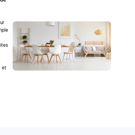
ur
mple
ites
 et
e