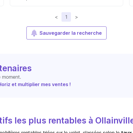
<
1
>
Sauvegarder la recherche
tenaires
le moment.
riz et multiplier mes ventes !
fs les plus rentables à Ollainvill
bilières rentables triées sur le volet, classées selon le
taux