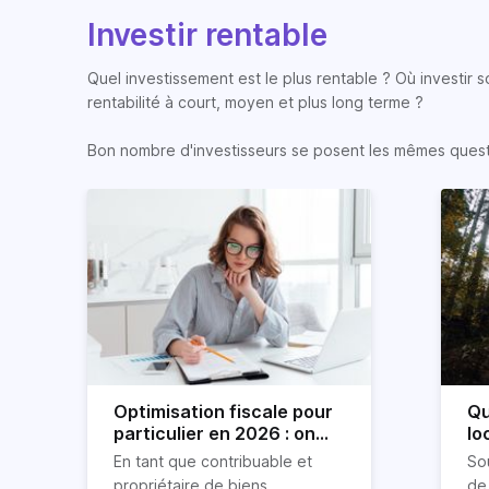
Investir rentable
Quel investissement est le plus rentable ? Où investir 
rentabilité à court, moyen et plus long terme ?
Bon nombre d'investisseurs se posent les mêmes question
Optimisation fiscale pour
Qu
particulier en 2026 : on
lo
vous explique tout
lo
En tant que contribuable et
So
propriétaire de biens
de 