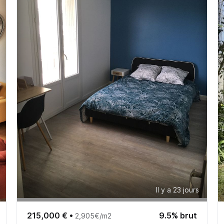
Il y a 23 jours
215,000 €
•
9.5% brut
2,905€/m2