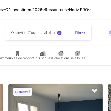
es
Où investir en 2026
Ressources
Horiz PRO
Ollainville (Toute la ville)
+
Filtrer
3
s
Immeubles de rapport
Touristiques
Colocations
Déjà loués
Exclusivité