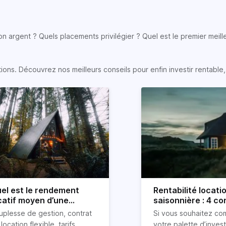
son argent ? Quels placements privilégier ? Quel est le premier meill
s. Découvrez nos meilleurs conseils pour enfin investir rentable, e
el est le rendement
Rentabilité locati
catif moyen d’une
saisonnière : 4 con
cation Airbnb ?
uplesse de gestion, contrat
Si vous souhaitez co
location flexible, tarifs
votre palette d’inves