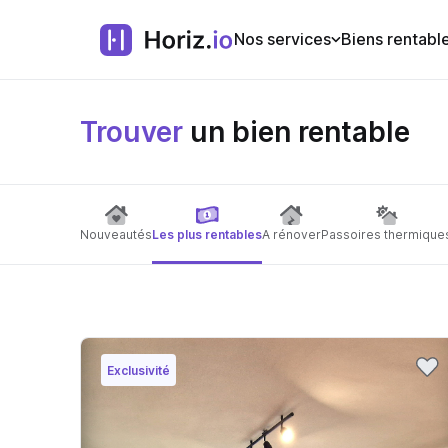
Nos services
Biens rentabl
Trouver
un bien rentable
Nouveautés
Les plus rentables
A rénover
Passoires thermique
Exclusivité