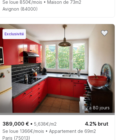
Se loue 850€/mois • Maison de 73m2
Avignon (84000)
Exclusivité
Il y a 80 jours
389,000 €
•
4.2% brut
5,638€/m2
Se loue 1366€/mois • Appartement de 69m2
Paris (75013)