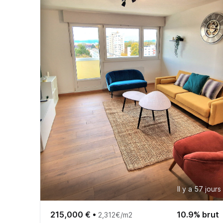
Il y a 57 jours
215,000 €
•
10.9% brut
2,312€/m2