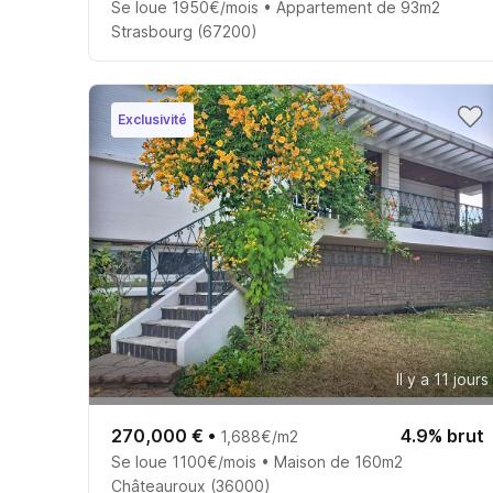
Se loue 1950€/mois • Appartement de 93m2
Strasbourg (67200)
Exclusivité
Il y a 11 jours
270,000 €
•
4.9% brut
1,688€/m2
Se loue 1100€/mois • Maison de 160m2
Châteauroux (36000)