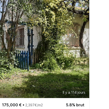
Il y a 114 jours
175,000 €
•
5.8% brut
2,397€/m2