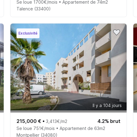
Se loue 1700€/mois • Appartement de 74m2
Talence (33400)
Exclusivité
Il y a 104 jours
215,000 €
•
4.2% brut
3,413€/m2
Se loue 751€/mois • Appartement de 63m2
Montpellier (34080)