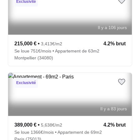
Exclusivité
Il y a 106 jours
215,000 €
•
4.2% brut
3,413€/m2
Se loue 751€/mois • Appartement de 63m2
Montpellier (34080)
Exclusivité
Il y a 83 jours
389,000 €
•
4.2% brut
5,638€/m2
Se loue 1366€/mois • Appartement de 69m2
Paris (75013)