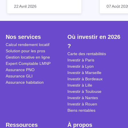
baisser votre imposition en
structurante
C'est aussi 
22 Avril 2026
07 Août 202
optimisant votre fiscalité. Il existe
des prochai
plus mal do
de nombreuses méthodes
redessine le
Depuis deux
légales pour en profiter.
de la constr
d'assoupli
Retrouvez toutes les explications
la valeur de
et sont larg
dans notre article.
bien que be
Nos services
Où investir en 2026
décrivent un
Calcul rendement locatif
?
à ce jour, n'
Solution pour les pros
point à jour
Carte des rentabilités
Gestion locative en ligne
Investir à Paris
Expert Comptable LMNP
Investir à Lyon
Assurance PNO
Investir à Marseille
Assurance GLI
Investir à Bordeaux
Assurance habitation
Investir à Lille
Investir à Toulouse
Investir à Nantes
Investir à Rouen
Biens rentables
Ressources
À propos