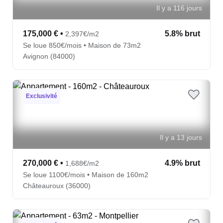
Il y a 116 jours
175,000 €
•
5.8% brut
2,397€/m2
Se loue 850€/mois • Maison de 73m2
Avignon (84000)
Exclusivité
Il y a 13 jours
270,000 €
•
4.9% brut
1,688€/m2
Se loue 1100€/mois • Maison de 160m2
Châteauroux (36000)