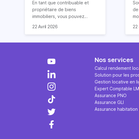
vous explique tout
lo
En tant que contribuable et
So
propriétaire de biens
de 
immobiliers, vous pouvez
mod
chercher à faire baisser votre
ré
La 
22 Avril 2026
22
imposition en optimisant votre
d’
ap
fiscalité. Il existe de
lo
cas
nombreuses méthodes légales
co
re
pour en profiter. Retrouvez
ava
pe
toutes les explications dans
ég
fon
Nos services
notre article.
par
em
Calcul rendement loca
sur
tau
Solution pour les pro
via
d’e
Gestion locative en l
ges
Expert Comptable L
art
Assurance PNO
Assurance GLI
Assurance habitation