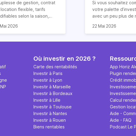
cation Airbnb ?
uplesse de gestion, contrat
Si vous souhaitez co
location flexible, tarifs
votre palette d’inves
ifiables selon la saison,
avec un peu plus de r
duction des risques
rentabilité de votre
que vous ayez déjà u
 Mai 2026
22 Mai 2026
impayés de loyers… la
partement sera dans ce
dans l’immobilier ou n
cation courte durée
 2,6 fois supérieure. Le
la LCD (Location de 
mporte de nombreux
ndement locatif sur Airbnb
Durée) peut être un
ntages. Elle offre
ut cependant varier en
solution ! Eh oui, la re
alement un rendement
ction de plusieurs facteurs :
de la location saisonn
Où investir en 2026 ?
Ressour
ticulièrement attractif,
placement du logement,
potentiellement très 
tif
Carte des rentabilités
App Horiz Al
tout si vous louez votre bien
x d’occupation, frais
condition de prendre
s
Investir à Paris
Plugin rende
 Airbnb.
xploitation et qualité de
compte quelques par
igne
Investir à Lyon
Crédit immobi
tion. Les détails dans cet
et surtout, à conditi
MNP
Investir à Marseille
Investisseme
icle.
pas tout miser dessus
Investir à Bordeaux
Investissemen
nous y reviendrons. V
Investir à Lille
Calcul rende
4 conseils précieux 
Investir à Toulouse
Gestion loca
réussir votre nouveau
Investir à Nantes
Aide - Comm
location Airbnb !
Investir à Rouen
Aide - FAQ
Biens rentables
Podcast Le 