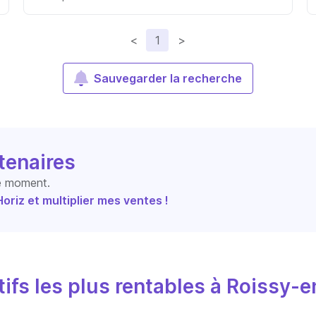
<
1
>
Sauvegarder la recherche
tenaires
le moment.
riz et multiplier mes ventes !
ifs les plus rentables à Roissy-e