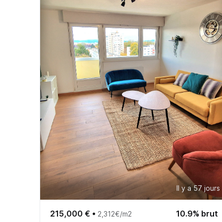
Il y a 57 jours
215,000 €
•
10.9% brut
2,312€/m2