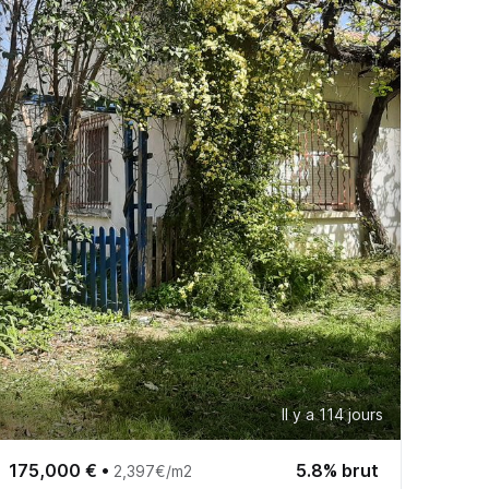
Il y a 114 jours
175,000 €
•
5.8% brut
2,397€/m2