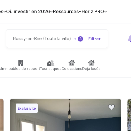
es
Où investir en 2026
Ressources
Horiz PRO
Roissy-en-Brie (Toute la ville)
+
Filtrer
3
s
Immeubles de rapport
Touristiques
Colocations
Déjà loués
Exclusivité