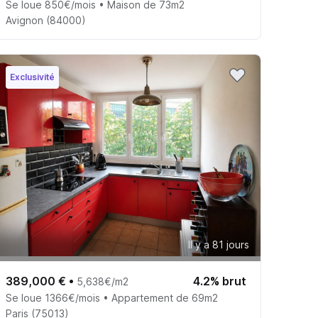
Se loue 850€/mois • Maison de 73m2
Avignon (84000)
Exclusivité
Il y a 81 jours
389,000 €
•
4.2% brut
5,638€/m2
Se loue 1366€/mois • Appartement de 69m2
Paris (75013)