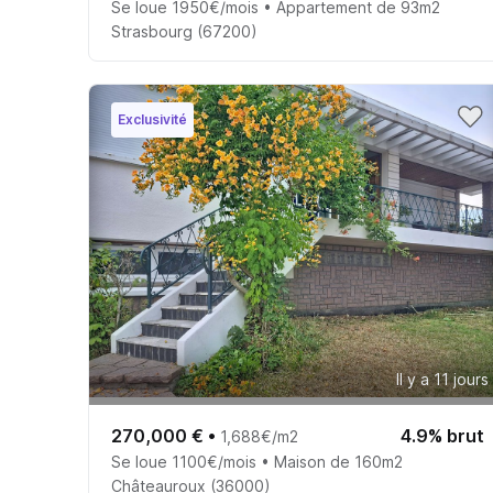
Se loue 1950€/mois • Appartement de 93m2
Strasbourg (67200)
Exclusivité
Il y a 11 jours
270,000 €
•
4.9% brut
1,688€/m2
Se loue 1100€/mois • Maison de 160m2
Châteauroux (36000)