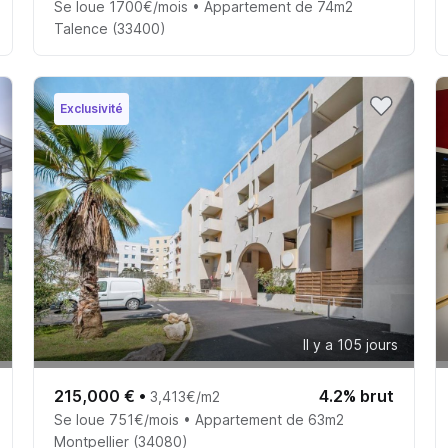
Se loue 1700€/mois • Appartement de 74m2
Talence (33400)
Exclusivité
Il y a 105 jours
215,000 €
•
4.2% brut
3,413€/m2
Se loue 751€/mois • Appartement de 63m2
Montpellier (34080)