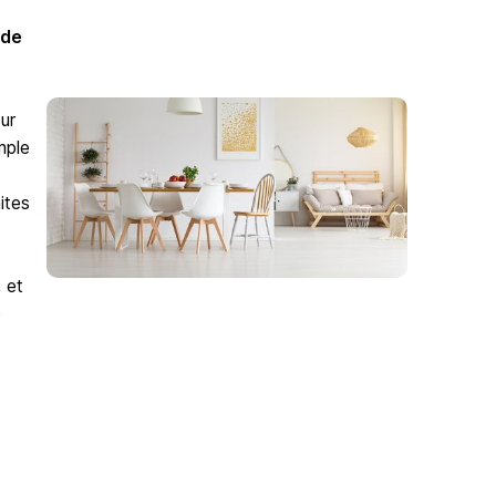
 de
ur
mple
ites
 et
e