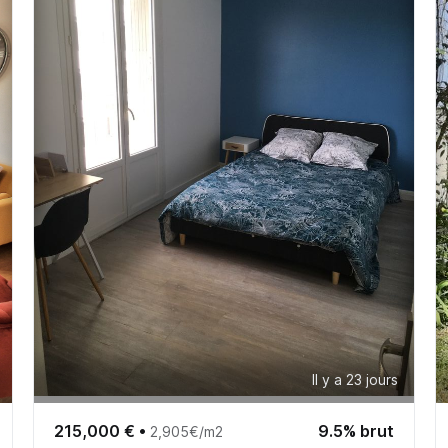
Il y a 23 jours
215,000 €
•
9.5% brut
2,905€/m2