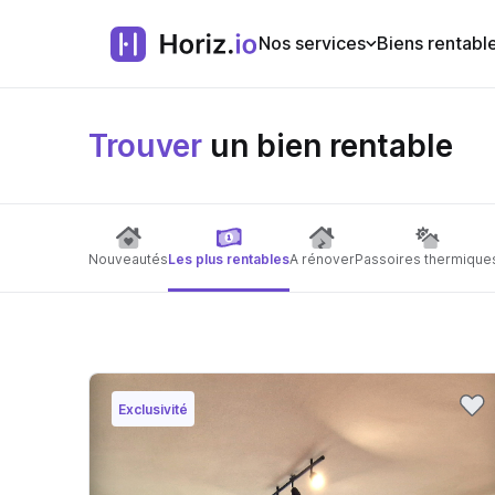
Nos services
Biens rentabl
Trouver
un bien rentable
Nouveautés
Les plus rentables
A rénover
Passoires thermique
Exclusivité