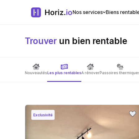
Nos services
Biens rentabl
Trouver
un bien rentable
Nouveautés
Les plus rentables
A rénover
Passoires thermique
Exclusivité