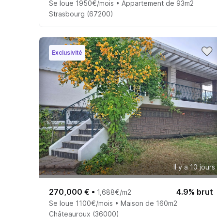
Se loue 1950€/mois • Appartement de 93m2
Strasbourg (67200)
Exclusivité
Il y a 10 jours
270,000 €
•
4.9% brut
1,688€/m2
Se loue 1100€/mois • Maison de 160m2
Châteauroux (36000)