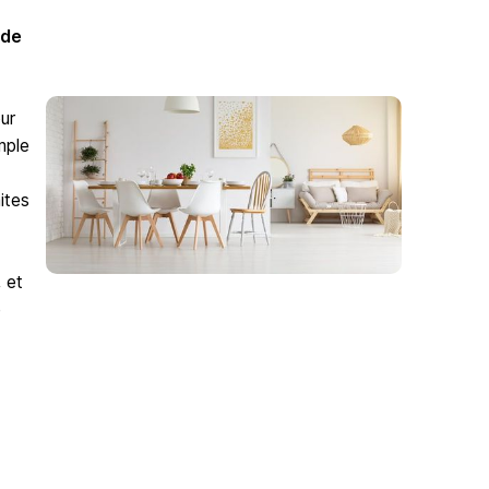
 de
ur
mple
ites
 et
e