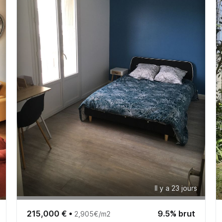
Il y a 23 jours
215,000 €
•
9.5% brut
2,905€/m2