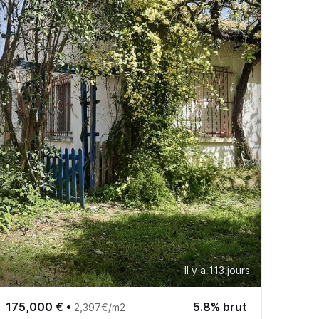
Il y a 113 jours
175,000 €
•
5.8% brut
2,397€/m2