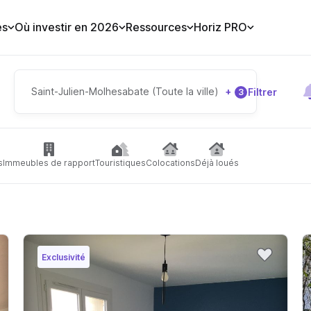
es
Où investir en 2026
Ressources
Horiz PRO
Saint-Julien-Molhesabate (Toute la ville)
+
Filtrer
3
s
Immeubles de rapport
Touristiques
Colocations
Déjà loués
Exclusivité