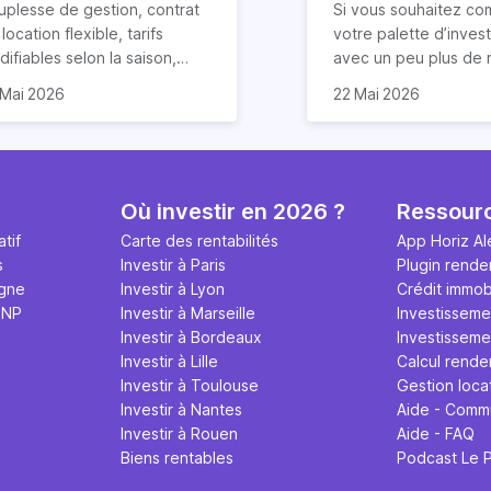
cation Airbnb ?
uplesse de gestion, contrat
Si vous souhaitez co
location flexible, tarifs
votre palette d’inves
ifiables selon la saison,
avec un peu plus de r
duction des risques
rentabilité de votre
que vous ayez déjà u
 Mai 2026
22 Mai 2026
impayés de loyers… la
partement sera dans ce
dans l’immobilier ou n
cation courte durée
 2,6 fois supérieure. Le
la LCD (Location de 
mporte de nombreux
ndement locatif sur Airbnb
Durée) peut être un
ntages. Elle offre
ut cependant varier en
solution ! Eh oui, la re
alement un rendement
ction de plusieurs facteurs :
de la location saisonn
Où investir en 2026 ?
Ressour
ticulièrement attractif,
placement du logement,
potentiellement très 
tif
Carte des rentabilités
App Horiz Al
tout si vous louez votre bien
x d’occupation, frais
condition de prendre
s
Investir à Paris
Plugin rende
 Airbnb.
xploitation et qualité de
compte quelques par
igne
Investir à Lyon
Crédit immobi
tion. Les détails dans cet
et surtout, à conditi
MNP
Investir à Marseille
Investisseme
icle.
pas tout miser dessus
Investir à Bordeaux
Investissemen
nous y reviendrons. V
Investir à Lille
Calcul rende
4 conseils précieux 
Investir à Toulouse
Gestion loca
réussir votre nouveau
Investir à Nantes
Aide - Comm
location Airbnb !
Investir à Rouen
Aide - FAQ
Biens rentables
Podcast Le 