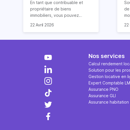
vous explique tout
lo
En tant que contribuable et
So
propriétaire de biens
de 
immobiliers, vous pouvez
mod
chercher à faire baisser votre
ré
La 
22 Avril 2026
22
imposition en optimisant votre
d’
ap
fiscalité. Il existe de
lo
cas
nombreuses méthodes légales
co
re
pour en profiter. Retrouvez
ava
pe
toutes les explications dans
ég
fon
Nos services
notre article.
par
em
Calcul rendement loca
sur
tau
Solution pour les pro
via
d’e
Gestion locative en l
ges
Expert Comptable L
art
Assurance PNO
Assurance GLI
Assurance habitation