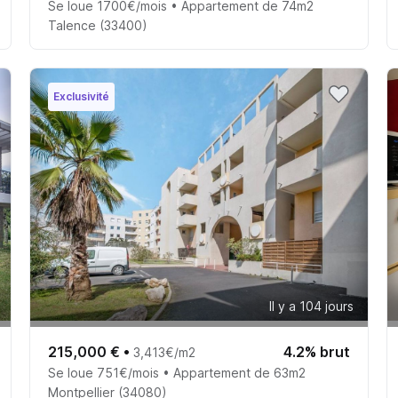
Se loue 1700€/mois • Appartement de 74m2
Talence (33400)
Exclusivité
Il y a 104 jours
215,000 €
•
4.2% brut
3,413€/m2
Se loue 751€/mois • Appartement de 63m2
Montpellier (34080)