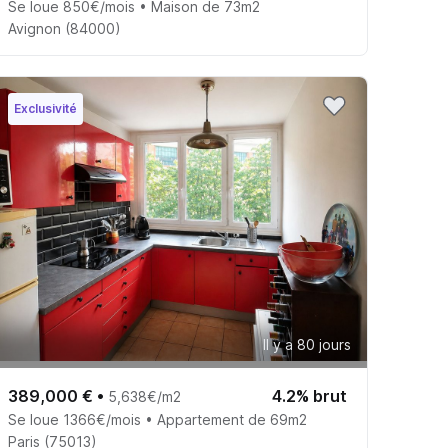
Se loue 850€/mois • Maison de 73m2
Avignon (84000)
Exclusivité
Il y a 80 jours
389,000 €
•
4.2% brut
5,638€/m2
Se loue 1366€/mois • Appartement de 69m2
Paris (75013)