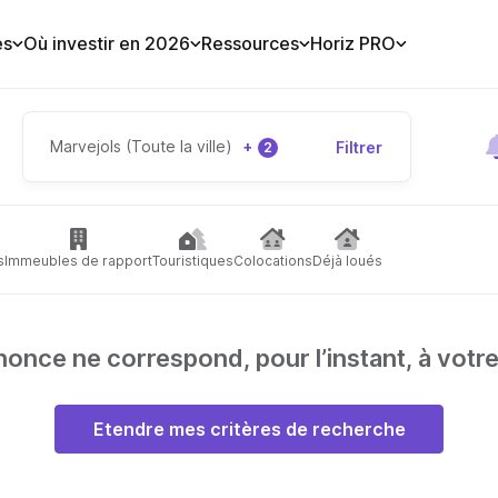
es
Où investir en 2026
Ressources
Horiz PRO
Marvejols (Toute la ville)
+
Filtrer
2
s
Immeubles de rapport
Touristiques
Colocations
Déjà loués
nce ne correspond, pour l’instant, à votr
Etendre mes critères de recherche