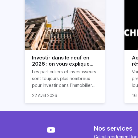
Investir dans le neuf en
Ac
2026 : on vous explique
ré
tout !
rè
Les particuliers et investisseurs
Vo
ré
sont toujours plus nombreux
pr
pour investir dans l’immobilier
lo
neuf. En effet, il existe de
pri
So
22 Avril 2026
16 
nombreux avantages à choisir
ex
af
ce type de bien. Nous vous
un
com
expliquons tout dans cet
règ
l'a
article.
pe
fau
se
pri
Nos services
év
ave
Calcul rendement loca