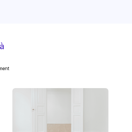
 à
ement