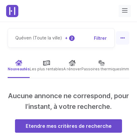
Quéven (Toute la ville)
+
Filtrer
2
Nouveautés
Les plus rentables
A rénover
Passoires thermiques
Immeubl
Aucune annonce ne correspond, pour
l’instant, à votre recherche.
Etendre mes critères de recherche