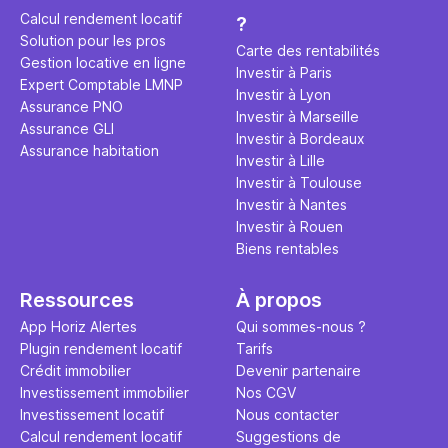
éviter des
avenir". Ce
Calcul rendement locatif
?
Cette vidé
est bien p
Solution pour les pros
ce secret 
études et s
Carte des rentabilités
Gestion locative en ligne
transforme
financière
Investir à Paris
Expert Comptable LMNP
traditionne
mener à de
Investir à Lyon
Assurance PNO
question.
sans jamais
Investir à Marseille
Assurance GLI
points de 
Investir à Bordeaux
Assurance habitation
propose un
Investir à Lille
et accessib
Investir à Toulouse
Investir à Nantes
Investir à Rouen
Biens rentables
Ressources
À propos
App Horiz Alertes
Qui sommes-nous ?
Plugin rendement locatif
Tarifs
Crédit immobilier
Devenir partenaire
Investissement immobilier
Nos CGV
Investissement locatif
Nous contacter
Calcul rendement locatif
Suggestions de