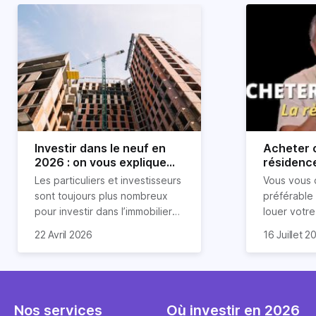
Investir dans le neuf en
Acheter o
2026 : on vous explique
résidence
tout !
règle sim
Les particuliers et investisseurs
Vous vous 
révélée
sont toujours plus nombreux
préférable
pour investir dans l’immobilier
louer votr
neuf. En effet, il existe de
principale ?
Souvent, o
22 Avril 2026
16 Juillet 2
nombreux avantages à choisir
expert en 
affirmation
ce type de bien. Nous vous
une décisi
comme "loue
expliquons tout dans cet
règle simpl
l'argent par
article.
peut vous 
faut invest
seulement 
principale 
Nos services
Où investir en 2026