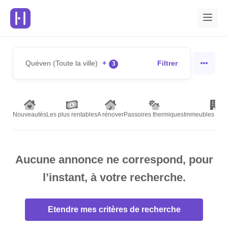
Quéven (Toute la ville)
+
Filtrer
3
Nouveautés
Les plus rentables
A rénover
Passoires thermiques
Immeubles de r
Aucune annonce ne correspond, pour
l’instant, à votre recherche.
Etendre mes critères de recherche