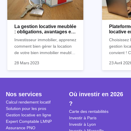
La gestion locative meublée
Plateform
: obligations, avantages et
locative 
inconvénients
Horiz.io ?
Investisseur immobilier, apprenez
Choisissez 
comment bien gérer la location
gestion loca
de votre bien immobilier meublé !
convient !
Découvrez quelles sont vos
parfaitement
28 Mars 2023
23 Avril 202
obligations en tant que
découvrez l
propriétaire, quels avantages et
locative d’Ho
inconvénients présente ce type
de location.
Nos services
Où investir en 2026
Calcul rendement locatif
?
Solution pour les pros
Carte des rentabilités
Gestion locative en ligne
Investir à Paris
Expert Comptable LMNP
Investir à Lyon
Assurance PNO
Investir à Marseille