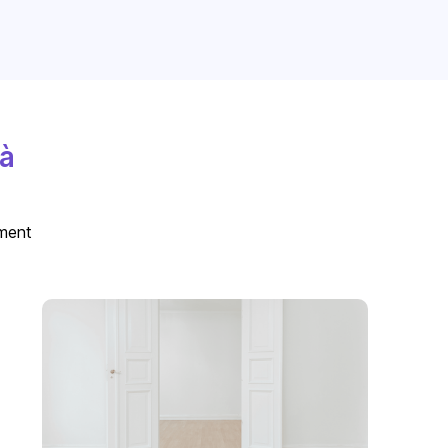
 à
ement