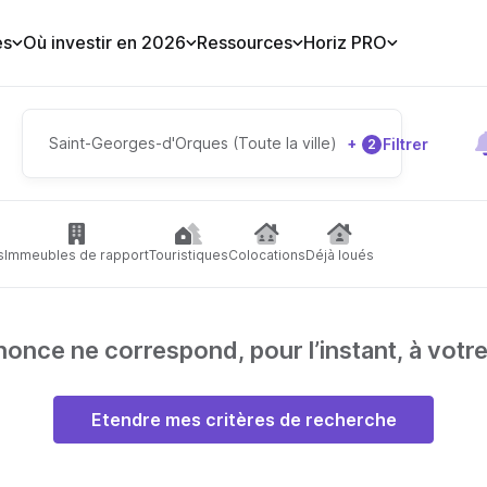
es
Où investir en 2026
Ressources
Horiz PRO
Saint-Georges-d'Orques (Toute la ville)
+
Filtrer
2
s
Immeubles de rapport
Touristiques
Colocations
Déjà loués
nce ne correspond, pour l’instant, à votr
Etendre mes critères de recherche