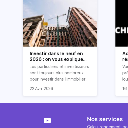
Investir dans le neuf en
Ac
2026 : on vous explique
ré
tout !
rè
Les particuliers et investisseurs
Vo
ré
sont toujours plus nombreux
pr
pour investir dans l’immobilier
lo
neuf. En effet, il existe de
pri
So
22 Avril 2026
16 
nombreux avantages à choisir
ex
af
ce type de bien. Nous vous
un
com
expliquons tout dans cet
règ
l'a
article.
pe
fau
se
pri
Nos services
év
ave
Calcul rendement loca