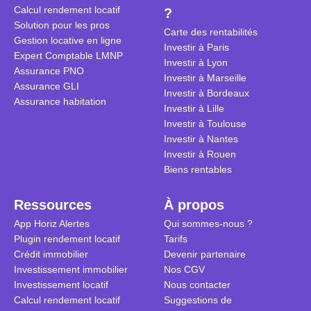
Calcul rendement locatif
?
révèle ce s
plus nuancé
Solution pour les pros
transforme 
simulations
Carte des rentabilités
Gestion locative en ligne
traditionnel
complexes 
Investir à Paris
Expert Comptable LMNP
débats sans
Investir à Lyon
Assurance PNO
réconcilier 
Investir à Marseille
Assurance GLI
vue. Cette 
Investir à Bordeaux
Assurance habitation
approche si
Investir à Lille
tous.
Investir à Toulouse
Investir à Nantes
Investir à Rouen
Biens rentables
Ressources
À propos
App Horiz Alertes
Qui sommes-nous ?
Plugin rendement locatif
Tarifs
Crédit immobilier
Devenir partenaire
Investissement immobilier
Nos CGV
Investissement locatif
Nous contacter
Calcul rendement locatif
Suggestions de