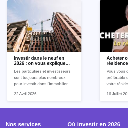
Investir dans le neuf en
Acheter o
2026 : on vous explique
résidence 
tout !
règle sim
Les particuliers et investisseurs
Vous vous d
sont toujours plus nombreux
préférable 
pour investir dans l’immobilier
votre réside
neuf. En effet, il existe de
Inutile d'êt
Souvent, o
22 Avril 2026
16 Juillet 2
nombreux avantages à choisir ce
pour prendr
affirmation
type de bien. Nous vous
éclairée. U
"louer, c'est
expliquons tout dans cet article.
la règle de
fenêtres" ou
à trancher 
sa résidenc
secondes et
sécuriser so
Nos services
Où investir en 2026
coûteuses. 
Cependant, l