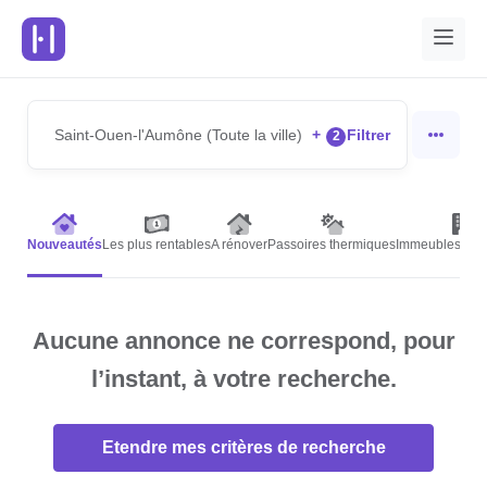
Saint-Ouen-l'Aumône (Toute la ville)
+
Filtrer
2
Nouveautés
Les plus rentables
A rénover
Passoires thermiques
Immeubles de r
Aucune annonce ne correspond, pour
l’instant, à votre recherche.
Etendre mes critères de recherche