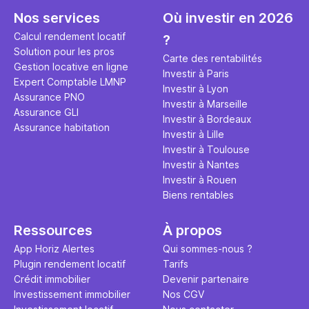
seulement 
principale 
Nos services
Où investir en 2026
éviter des
avenir". Ce
Calcul rendement locatif
?
Cette vidé
est bien p
Solution pour les pros
ce secret 
études et s
Carte des rentabilités
Gestion locative en ligne
transforme
financière
Investir à Paris
Expert Comptable LMNP
traditionne
mener à de
Investir à Lyon
Assurance PNO
question.
sans jamais
Investir à Marseille
Assurance GLI
points de 
Investir à Bordeaux
Assurance habitation
propose un
Investir à Lille
et accessib
Investir à Toulouse
Investir à Nantes
Investir à Rouen
Biens rentables
Ressources
À propos
App Horiz Alertes
Qui sommes-nous ?
Plugin rendement locatif
Tarifs
Crédit immobilier
Devenir partenaire
Investissement immobilier
Nos CGV