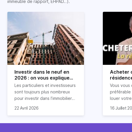
immeuble de rapport, EHPAD…).
Investir dans le neuf en
Acheter o
2026 : on vous explique
résidence
tout !
règle sim
Les particuliers et investisseurs
Vous vous 
révélée
sont toujours plus nombreux
préférable
pour investir dans l’immobilier
louer votr
neuf. En effet, il existe de
principale ?
Souvent, o
22 Avril 2026
16 Juillet 2
nombreux avantages à choisir
expert en 
affirmation
ce type de bien. Nous vous
une décisi
comme "loue
expliquons tout dans cet
règle simpl
l'argent par
article.
peut vous 
faut invest