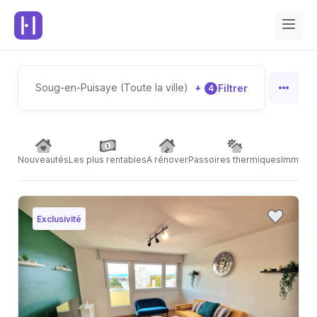
Soug-en-Puisaye (Toute la ville)
+
Filtrer
4
Nouveautés
Les plus rentables
A rénover
Passoires thermiques
Immeubl
Exclusivité