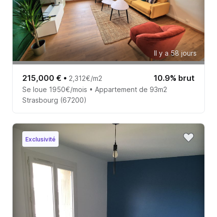
Il y a 58 jours
215,000 €
•
10.9% brut
2,312€/m2
Se loue 1950€/mois • Appartement de 93m2
Strasbourg (67200)
Exclusivité