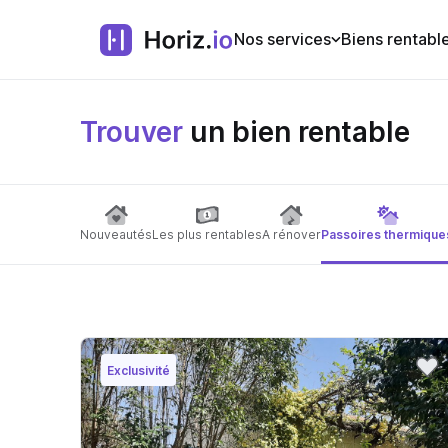
Nos services
Biens rentabl
Trouver
un bien rentable
Nouveautés
Les plus rentables
A rénover
Passoires thermique
Exclusivité