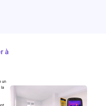
r à
n un
 la
ent