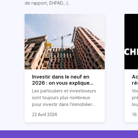
de rapport, EHPAD…).
Investir dans le neuf en
Ac
2026 : on vous explique
ré
tout !
rè
Les particuliers et investisseurs
Vo
ré
sont toujours plus nombreux
pr
pour investir dans l’immobilier
lo
neuf. En effet, il existe de
pri
So
22 Avril 2026
16 
nombreux avantages à choisir
ex
af
ce type de bien. Nous vous
un
com
expliquons tout dans cet
règ
l'a