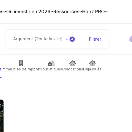
es
Où investir en 2026
Ressources
Horiz PRO
Argenteuil (Toute la ville)
+
Filtrer
4
s
Immeubles de rapport
Touristiques
Colocations
Déjà loués