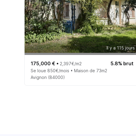
Il y a 115 jours
175,000 €
•
5.8% brut
2,397€/m2
Se loue 850€/mois • Maison de 73m2
Avignon (84000)