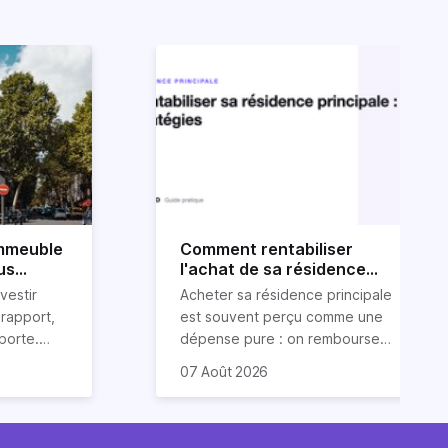
immeuble
Comment rentabiliser
us
l'achat de sa résidence
principale : 6 stratégies
vestir
Acheter sa résidence principale
rapport,
est souvent perçu comme une
pporte.
dépense pure : on rembourse
sseurs
un crédit, on paie une taxe
Plusieurs de ces stratégies
07 Août 2026
ien
foncière, on entretient.
bénéficient même d'un cadre
e un
Pourtant, avec un peu de
fiscal particulièrement
 condition
méthode, une résidence
favorable, parce que le