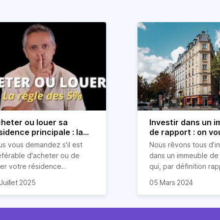
heter ou louer sa
Investir dans un 
sidence principale : la
de rapport : on vo
gle simple des 5%
explique tout
us vous demandez s'il est
Nous rêvons tous d’in
vélée
éférable d'acheter ou de
dans un immeuble de 
uer votre résidence
qui, par définition ra
ncipale ? Inutile d'être un
uvent, on entend des
Pour tous les investi
Juillet 2025
05 Mars 2024
pert en finance pour prendre
firmations catégoriques
locatifs, ce type de b
e décision éclairée. Une
me "louer, c'est jeter
immobilier s’avère êtr
le simple, la règle des 5%,
rgent par les fenêtres" ou "il
placement rentable, à