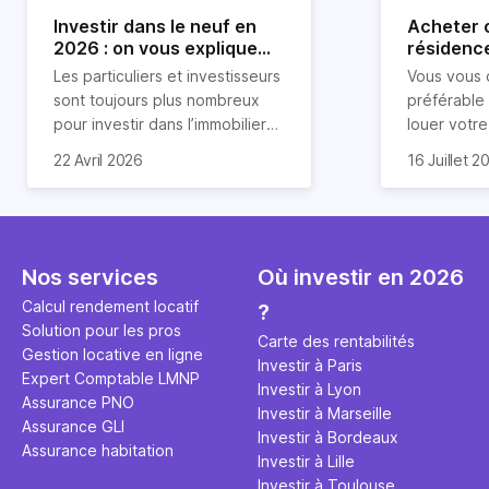
Investir dans le neuf en
Acheter o
2026 : on vous explique
résidence
tout !
règle sim
Les particuliers et investisseurs
Vous vous 
révélée
sont toujours plus nombreux
préférable
pour investir dans l’immobilier
louer votr
neuf. En effet, il existe de
principale ?
Souvent, o
22 Avril 2026
16 Juillet 2
nombreux avantages à choisir
expert en 
affirmation
ce type de bien. Nous vous
une décisi
comme "loue
expliquons tout dans cet
règle simpl
l'argent par
article.
peut vous 
faut invest
seulement 
principale 
Nos services
Où investir en 2026
éviter des
avenir". Ce
Calcul rendement locatif
?
Cette vidé
est bien p
Solution pour les pros
ce secret 
études et s
Carte des rentabilités
Gestion locative en ligne
transforme
financière
Investir à Paris
Expert Comptable LMNP
traditionne
mener à de
Investir à Lyon
Assurance PNO
question.
sans jamais
Investir à Marseille
Assurance GLI
points de 
Investir à Bordeaux
Assurance habitation
propose un
Investir à Lille
et accessib
Investir à Toulouse