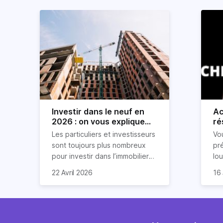
Investir dans le neuf en
Ac
2026 : on vous explique
ré
tout !
rè
Les particuliers et investisseurs
Vo
ré
sont toujours plus nombreux
pr
pour investir dans l’immobilier
lo
neuf. En effet, il existe de
pri
So
22 Avril 2026
16 
nombreux avantages à choisir
ex
af
ce type de bien. Nous vous
un
com
expliquons tout dans cet
règ
l'a
article.
pe
fau
se
pri