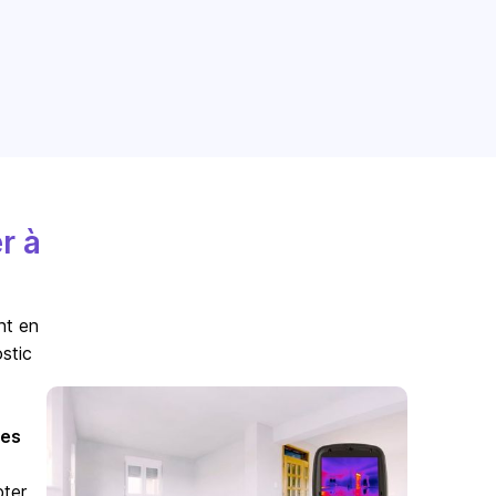
r à
nt en
stic
es
pter