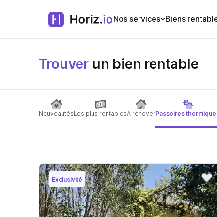
Nos services
Biens rentabl
Trouver
un bien rentable
Nouveautés
Les plus rentables
A rénover
Passoires thermique
Exclusivité