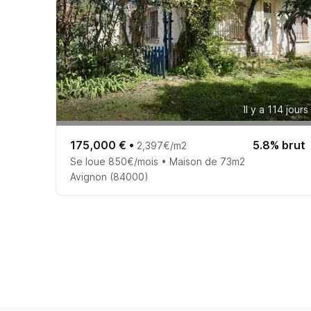
Il y a 114 jours
175,000 €
•
5.8% brut
2,397€/m2
Se loue 850€/mois • Maison de 73m2
Avignon (84000)