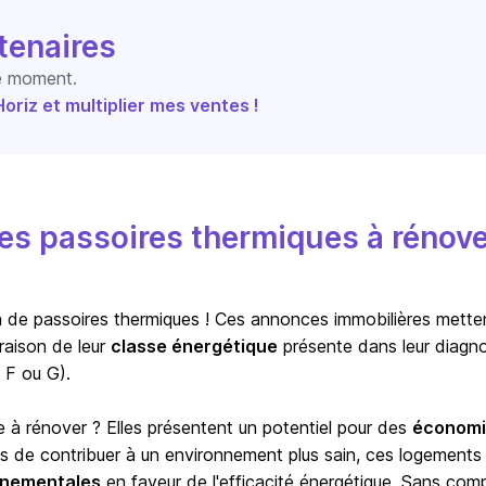
tenaires
le moment.
riz et multiplier mes ventes !
s passoires thermiques à rénove
ion de passoires thermiques ! Ces annonces immobilières mette
raison de leur
classe énergétique
présente dans leur diagno
 F ou G).
e à rénover ? Elles présentent un potentiel pour des
économi
us de contribuer à un environnement plus sain, ces logements
ernementales
en faveur de l'efficacité énergétique. Sans com