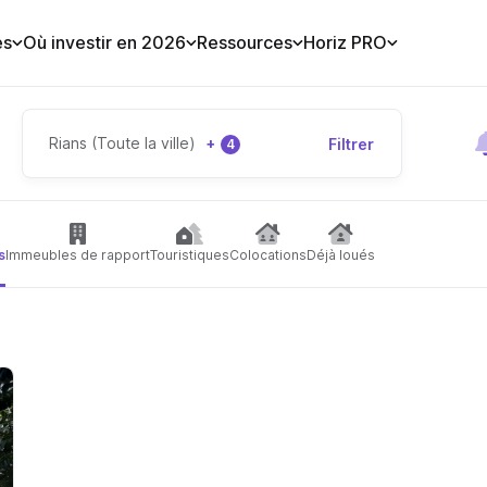
es
Où investir en 2026
Ressources
Horiz PRO
Rians (Toute la ville)
+
Filtrer
4
s
Immeubles de rapport
Touristiques
Colocations
Déjà loués