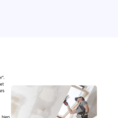
r".
het
urs
 bien