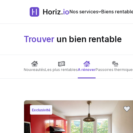
Nos services
Biens rentabl
Trouver
un bien rentable
Nouveautés
Les plus rentables
A rénover
Passoires thermique
Exclusivité