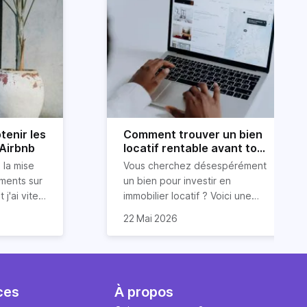
tenir les
Comment trouver un bien
 Airbnb
locatif rentable avant tout
le monde ?
 la mise
Vous cherchez désespérément
ements sur
un bien pour investir en
 j'ai vite
immobilier locatif ? Voici une
ur obtenir
ous
astuce (méconnue) pour
22 Mai 2026
ide dans
 conseils
trouver un bien
 services
luations 5
locatif rentable et avant tout le
vos
monde. Et cerise sur le gâteau :
 et des
sont issues
sans dépenser trop d’énergie
 font
et d’argent !
ces
À propos
que j'ai pu