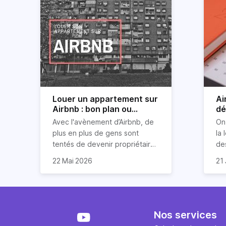
Louer un appartement sur
Ai
Airbnb : bon plan ou
dé
mauvaise idée
jo
Avec l'avènement d’Airbnb, de
On
plus en plus de gens sont
la 
tentés de devenir propriétaires
de
d’un appartement pour le louer
Ai
22 Mai 2026
21 
par la suite. On compte environ
qu
Je
25 000 à 30 000 logements à
Ho
art
Paris qui sont des meublés
co
bi
touristiques à plein temps.
l’i
Air
Louer en airbnb, est-ce
ou
Nos services
rentable ? Quels sont les frais à
pa