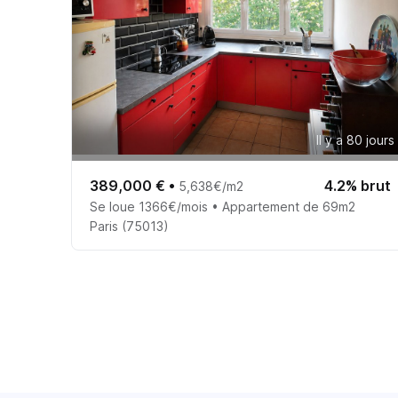
Il y a 80 jours
389,000 €
•
4.2% brut
5,638€/m2
Se loue 1366€/mois • Appartement de 69m2
Paris (75013)