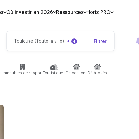
es
Où investir en 2026
Ressources
Horiz PRO
Toulouse (Toute la ville)
+
Filtrer
4
s
Immeubles de rapport
Touristiques
Colocations
Déjà loués