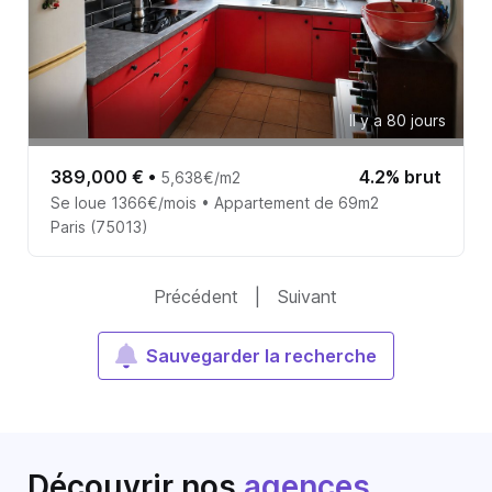
Il y a 80 jours
389,000 €
•
4.2% brut
5,638€/m2
Se loue 1366€/mois • Appartement de 69m2
Paris (75013)
Précédent
|
Suivant
Sauvegarder la recherche
Découvrir nos
agences