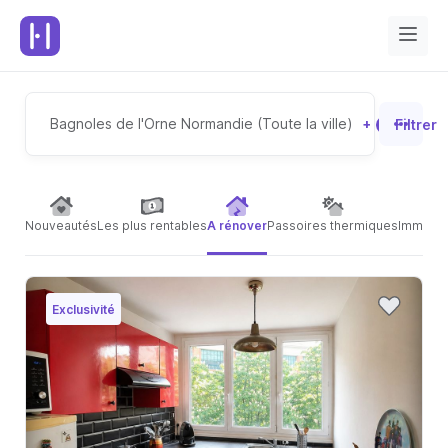
Bagnoles de l'Orne Normandie (Toute la ville)
+
Filtrer
4
Nouveautés
Les plus rentables
A rénover
Passoires thermiques
Immeubl
Exclusivité