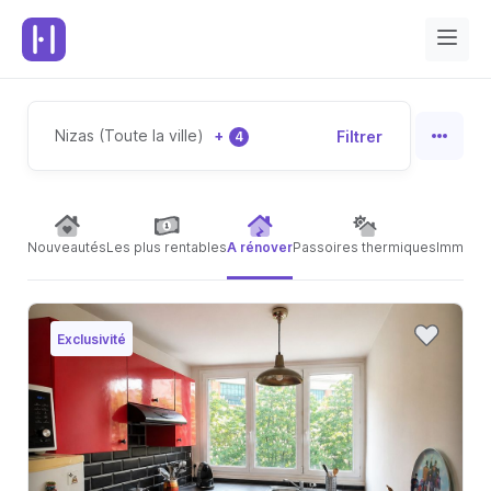
Nizas (Toute la ville)
+
Filtrer
4
Nouveautés
Les plus rentables
A rénover
Passoires thermiques
Immeubl
Exclusivité