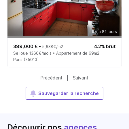
Il y a 81 jours
389,000 €
•
4.2% brut
5,638€/m2
Se loue 1366€/mois • Appartement de 69m2
Paris (75013)
Précédent
|
Suivant
Sauvegarder la recherche
Découvrir nos
agences