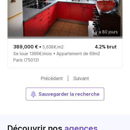
Il y a 80 jours
389,000 €
•
4.2% brut
5,638€/m2
Se loue 1366€/mois • Appartement de 69m2
Paris (75013)
Précédent
|
Suivant
Sauvegarder la recherche
Découvrir nos
agences