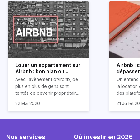
Louer un appartement sur
Airbnb :
Airbnb : bon plan ou
dépasser 
mauvaise idée
jours ?
Avec l'avènement d’Airbnb, de
On entend 
plus en plus de gens sont
la location
tentés de devenir propriétaires
des platef
d’un appartement pour le louer
Airbnb est
22 Mai 2026
21 Juillet 2
par la suite. On compte environ
quasi impos
Je vais do
25 000 à 30 000 logements à
Horiz, nous
article les 
Paris qui sont des meublés
cou aux id
bien enten
touristiques à plein temps.
l’immobilier.
Airbnb plus
Louer en airbnb, est-ce
ou encore 
Nos services
Où investir en 2026