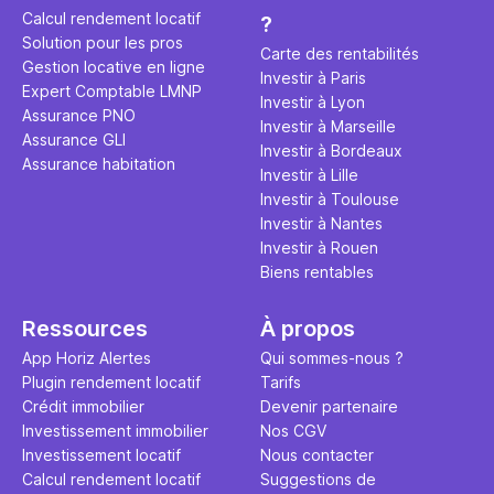
rentable ? Quels sont les frais à
par d’autre
Calcul rendement locatif
?
prévoir ? Les différentes
Investisse
Solution pour les pros
conditions à remplir ?
maximiser 
Carte des rentabilités
Gestion locative en ligne
Airbnb tout
Investir à Paris
Expert Comptable LMNP
règles du j
Investir à Lyon
Assurance PNO
Investir à Marseille
Assurance GLI
Investir à Bordeaux
Assurance habitation
Investir à Lille
Investir à Toulouse
Investir à Nantes
Investir à Rouen
Biens rentables
Ressources
À propos
App Horiz Alertes
Qui sommes-nous ?
Plugin rendement locatif
Tarifs
Crédit immobilier
Devenir partenaire
Investissement immobilier
Nos CGV
Investissement locatif
Nous contacter
Calcul rendement locatif
Suggestions de