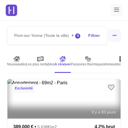
Pont-sur-Yonne (Toute la ville)
+
Filtrer
4
Nouveautés
Les plus rentables
A rénover
Passoires thermiques
Immeubles de 
Exclusivité
Il y a 83 jours
389,000 €
•
4.2% brut
5,638€/m2