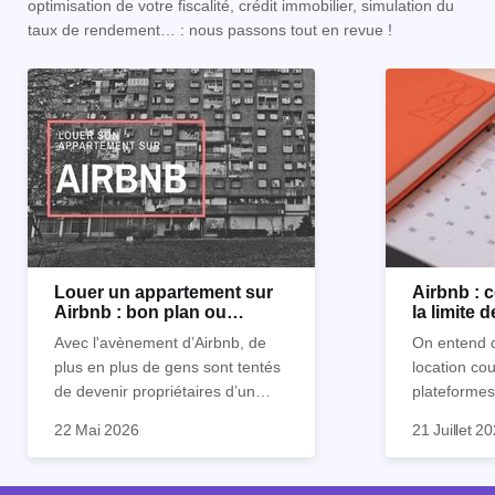
optimisation de votre fiscalité, crédit immobilier, simulation du
taux de rendement… : nous passons tout en revue !
Louer un appartement sur
Airbnb :
Airbnb : bon plan ou
la limite 
mauvaise idée
Avec l'avènement d’Airbnb, de
On entend d
plus en plus de gens sont tentés
location co
de devenir propriétaires d’un
plateformes
appartement pour le louer par la
devenue mi
22 Mai 2026
21 Juillet 2
suite. On compte environ 25 000
impossible.
Je vais don
à 30 000 logements à Paris qui
nous aimons
article les 
sont des meublés touristiques à
idées reçues
entendu) po