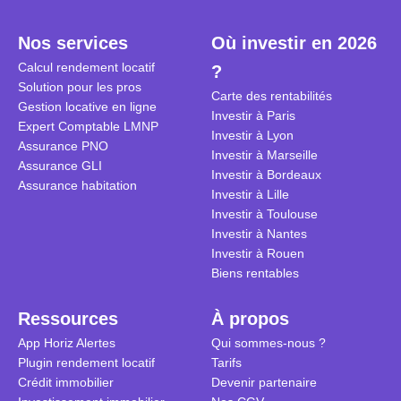
plein temps. Louer en airbnb,
plus de 120
est-ce rentable ? Quels sont les
encore ne p
Nos services
Où investir en 2026
frais à prévoir ? Les différentes
d’autres ré
Calcul rendement locatif
?
conditions à remplir ?
Investisseu
Solution pour les pros
maximiser 
Carte des rentabilités
Gestion locative en ligne
Airbnb tout
Investir à Paris
Expert Comptable LMNP
règles du je
Investir à Lyon
Assurance PNO
Investir à Marseille
Assurance GLI
Investir à Bordeaux
Assurance habitation
Investir à Lille
Investir à Toulouse
Investir à Nantes
Investir à Rouen
Biens rentables
Ressources
À propos
App Horiz Alertes
Qui sommes-nous ?
Plugin rendement locatif
Tarifs
Crédit immobilier
Devenir partenaire