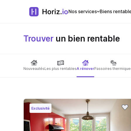
Nos services
Biens rentabl
Trouver
un bien rentable
Nouveautés
Les plus rentables
A rénover
Passoires thermique
Exclusivité