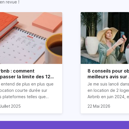
en revue !
rbnb : comment
8 conseils pour ob
passer la limite des 120
meilleurs avis sur
urs ?
 entend de plus en plus que
Je me suis lancé dans
location courte durée sur
en location de 2 log
s plateformes telles que
Airbnb en juin 2024, et
rbnb est devenue mission
compris que la clé po
Dans cet article, je v
Juillet 2025
22 Mai 2026
asi impossible. Mais chez
 vais donc explorer dans cet
d'excellents avis rés
partage mes meilleurs
riz, nous aimons tordre le
icle les stratégies (légales
un savant cocktail de
pour garantir des éva
u aux idées reçues sur
en entendu) pour louer sur
exceptionnels, une
étoiles de la part de 
mmobilier.
bnb plus de 120 jours par an
communication fluide
invités. Ces astuces 