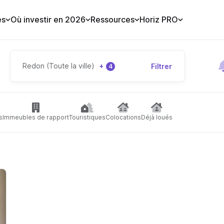
es
Où investir en 2026
Ressources
Horiz PRO
Redon (Toute la ville)
+
Filtrer
4
s
Immeubles de rapport
Touristiques
Colocations
Déjà loués