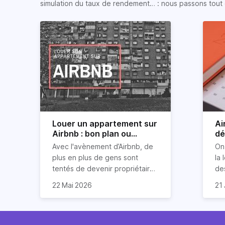
simulation du taux de rendement… : nous passons tout 
Louer un appartement sur
Ai
Airbnb : bon plan ou
dé
mauvaise idée
jo
Avec l'avènement d’Airbnb, de
On
plus en plus de gens sont
la 
tentés de devenir propriétaires
de
d’un appartement pour le louer
Ai
22 Mai 2026
21 
par la suite. On compte environ
qu
Je
25 000 à 30 000 logements à
Ho
art
Paris qui sont des meublés
co
bi
touristiques à plein temps.
l’i
Air