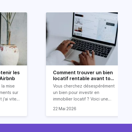
tenir les
Comment trouver un bien
 Airbnb
locatif rentable avant tout
le monde ?
 la mise
Vous cherchez désespérément
ements sur
un bien pour investir en
 j'ai vite
immobilier locatif ? Voici une
ur obtenir
ous
astuce (méconnue) pour
22 Mai 2026
ide dans
 conseils
trouver un bien
 services
luations 5
locatif rentable et avant tout le
vos
monde. Et cerise sur le gâteau :
 et des
sont issues
sans dépenser trop d’énergie