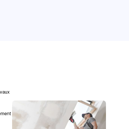
avaux
gement