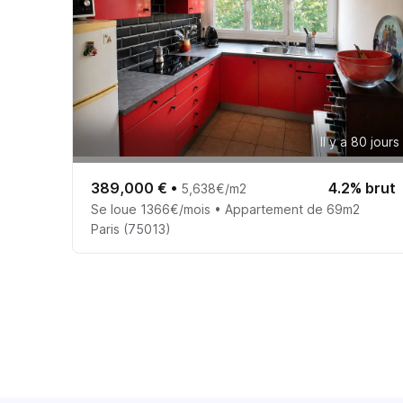
Il y a 80 jours
389,000 €
•
4.2% brut
5,638€/m2
Se loue 1366€/mois • Appartement de 69m2
Paris (75013)