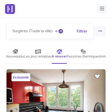
Surgères (Toute la ville)
+
Filtrer
4
Nouveautés
Les plus rentables
A rénover
Passoires thermiques
Immeubl
Exclusivité