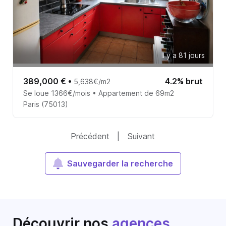
Il y a 81 jours
389,000 €
•
4.2% brut
5,638€/m2
Se loue 1366€/mois • Appartement de 69m2
Paris (75013)
Précédent
|
Suivant
Sauvegarder la recherche
Découvrir nos
agences