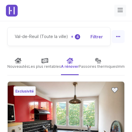
Val-de-Reuil (Toute la ville)
+
Filtrer
4
Nouveautés
Les plus rentables
A rénover
Passoires thermiques
Immeubl
Exclusivité