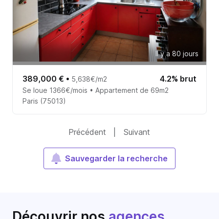
Il y a 80 jours
389,000 €
•
4.2% brut
5,638€/m2
Se loue 1366€/mois • Appartement de 69m2
Paris (75013)
Précédent
|
Suivant
Sauvegarder la recherche
Découvrir nos
agences