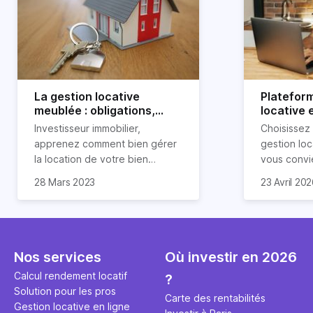
La gestion locative
Platefor
meublée : obligations,
locative 
avantages et
pourquoi 
Investisseur immobilier,
Choisissez
inconvénients
apprenez comment bien gérer
gestion loc
la location de votre bien
vous convi
immobilier meublé ! Découvrez
parfaitemen
28 Mars 2023
23 Avril 20
quelles sont vos obligations en
découvrez l
tant que propriétaire, quels
locative d’H
avantages et inconvénients
présente ce type de location.
Nos services
Où investir en 2026
Calcul rendement locatif
?
Solution pour les pros
Carte des rentabilités
Gestion locative en ligne