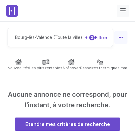
Bourg-lès-Valence (Toute la ville)
+
Filtrer
3
Nouveautés
Les plus rentables
A rénover
Passoires thermiques
Immeubl
Aucune annonce ne correspond, pour
l’instant, à votre recherche.
Etendre mes critères de recherche