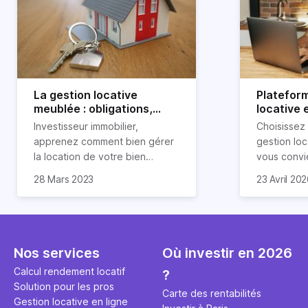
La gestion locative
Platefor
meublée : obligations,
locative 
avantages et
pourquoi 
Investisseur immobilier,
Choisissez
inconvénients
apprenez comment bien gérer
gestion loc
la location de votre bien
vous convi
immobilier meublé ! Découvrez
parfaitemen
28 Mars 2023
23 Avril 20
quelles sont vos obligations en
découvrez l
tant que propriétaire, quels
locative d’H
avantages et inconvénients
présente ce type de location.
Nos services
Où investir en 2026
Calcul rendement locatif
?
Solution pour les pros
Carte des rentabilités
Gestion locative en ligne