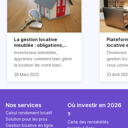
La gestion locative
Platefor
meublée : obligations,
locative 
avantages et
pourquoi 
Investisseur immobilier,
Choisissez
inconvénients
apprenez comment bien gérer
gestion loc
la location de votre bien
vous convi
immobilier meublé ! Découvrez
parfaitemen
28 Mars 2023
23 Avril 20
quelles sont vos obligations en
découvrez l
tant que propriétaire, quels
locative d’H
avantages et inconvénients
présente ce type de location.
Nos services
Où investir en 2026
Calcul rendement locatif
?
Solution pour les pros
Carte des rentabilités
Gestion locative en ligne