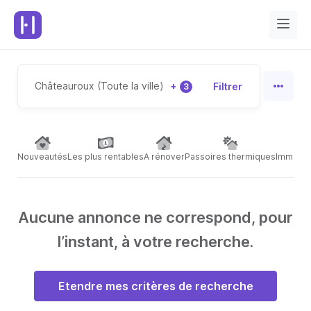
Châteauroux (Toute la ville)
+
Filtrer
3
Nouveautés
Les plus rentables
A rénover
Passoires thermiques
Immeubl
Aucune annonce ne correspond, pour
l’instant, à votre recherche.
Etendre mes critères de recherche