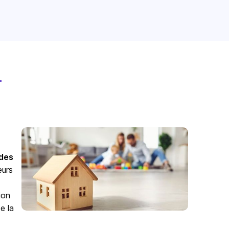
-
odes
eurs
ion
e la