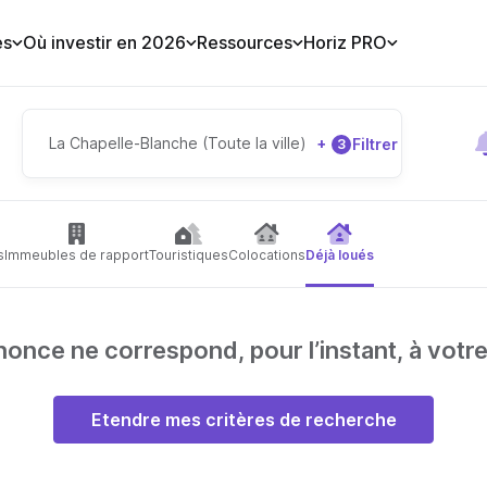
es
Où investir en 2026
Ressources
Horiz PRO
La Chapelle-Blanche (Toute la ville)
+
Filtrer
3
s
Immeubles de rapport
Touristiques
Colocations
Déjà loués
nce ne correspond, pour l’instant, à votr
Etendre mes critères de recherche