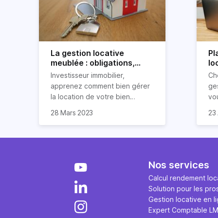
La gestion locative
Pl
meublée : obligations,
lo
avantages et
po
Investisseur immobilier,
Ch
inconvénients
apprenez comment bien gérer
ges
la location de votre bien
vo
immobilier meublé ! Découvrez
par
28 Mars 2023
23 
quelles sont vos obligations en
dé
tant que propriétaire, quels
loc
avantages et inconvénients
présente ce type de location.
Nos services
Calcul rendement loca
Solution pour les pro
Gestion locative en l
Expert Comptable L