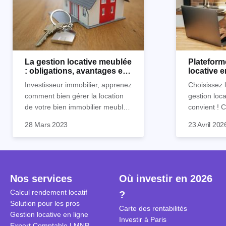
La gestion locative meublée
Plateform
: obligations, avantages et
locative 
inconvénients
Horiz.io ?
Investisseur immobilier, apprenez
Choisissez 
comment bien gérer la location
gestion loca
de votre bien immobilier meublé !
convient !
Découvrez quelles sont vos
parfaitement
28 Mars 2023
23 Avril 202
obligations en tant que
découvrez l
propriétaire, quels avantages et
locative d’Ho
inconvénients présente ce type
de location.
Nos services
Où investir en 2026
Calcul rendement locatif
?
Solution pour les pros
Carte des rentabilités
Gestion locative en ligne
Investir à Paris
Expert Comptable LMNP