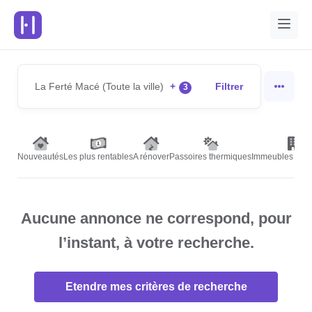
La Ferté Macé (Toute la ville)
+
Filtrer
3
Nouveautés
Les plus rentables
A rénover
Passoires thermiques
Immeubles de r
Aucune annonce ne correspond, pour
l’instant, à votre recherche.
Etendre mes critères de recherche