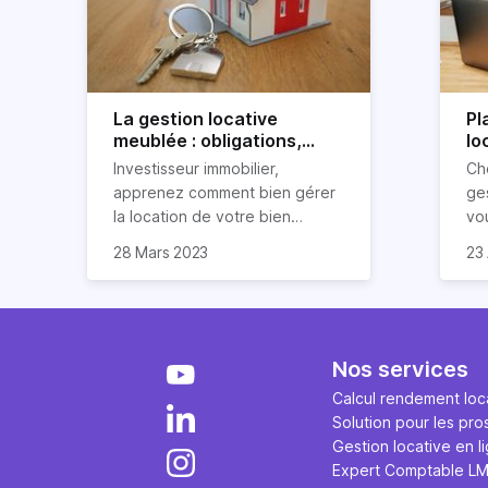
La gestion locative
Pl
meublée : obligations,
lo
avantages et
po
Investisseur immobilier,
Ch
inconvénients
apprenez comment bien gérer
ges
la location de votre bien
vo
immobilier meublé ! Découvrez
par
28 Mars 2023
23 
quelles sont vos obligations en
dé
tant que propriétaire, quels
loc
avantages et inconvénients
présente ce type de location.
Nos services
Calcul rendement loca
Solution pour les pro
Gestion locative en l
Expert Comptable L