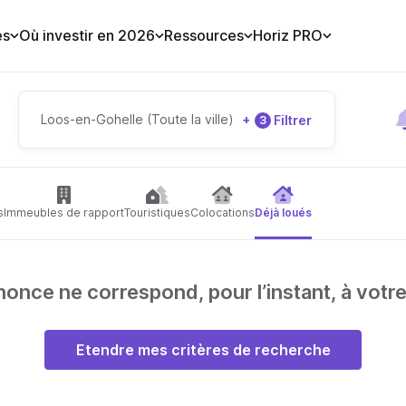
es
Où investir en 2026
Ressources
Horiz PRO
Loos-en-Gohelle (Toute la ville)
+
Filtrer
3
s
Immeubles de rapport
Touristiques
Colocations
Déjà loués
nce ne correspond, pour l’instant, à votr
Etendre mes critères de recherche