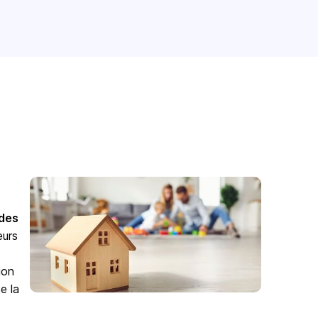
odes
eurs
ion
e la