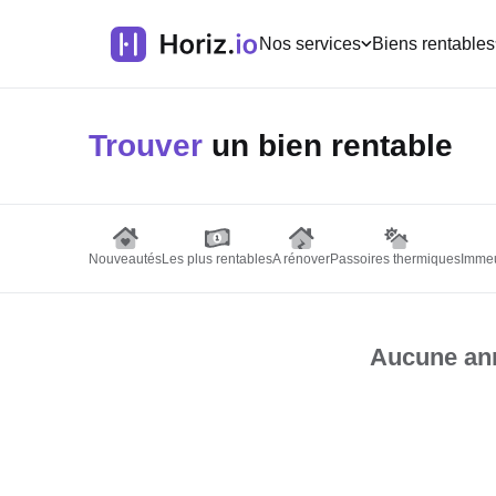
Nos services
Biens rentables
Trouver
un bien rentable
Nouveautés
Les plus rentables
A rénover
Passoires thermiques
Immeu
Aucune ann