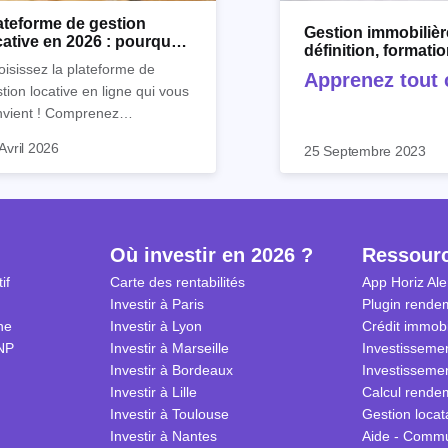
ateforme de gestion
Gestion immobilièr
cative en 2026 : pourquoi
définition, formati
riz.io ?
et logiciel
isissez la plateforme de
Apprenez tout c
tion locative en ligne qui vous
!
nvient ! Comprenez
faitement son utilité et
Avril 2026
25 Septembre 2023
ouvrez les outils de gestion
ative d’Horiz.io.
Où investir en 2026 ?
Ressour
if
Carte des rentabilités
App Horiz Ale
Investir à Paris
Plugin rendem
ne
Investir à Lyon
Crédit immobi
NP
Investir à Marseille
Investissemen
Investir à Bordeaux
Investissemen
Investir à Lille
Calcul rendem
Investir à Toulouse
Gestion locat
Investir à Nantes
Aide - Comm