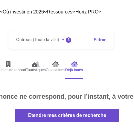
Où investir en 2026
Ressources
Horiz PRO
Outreau (Toute la ville)
+
Filtrer
3
bles de rapport
Touristiques
Colocations
Déjà loués
once ne correspond, pour l’instant, à votre
Etendre mes critères de recherche