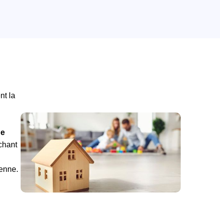
nt la
de
rchant
ienne.