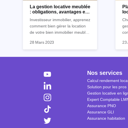
La gestion locative meublée
Pl
: obligations, avantages et
lo
inconvénients
Ho
Investisseur immobilier, apprenez
Cho
comment bien gérer la location
ges
de votre bien immobilier meublé !
co
Découvrez quelles sont vos
par
28 Mars 2023
23 
obligations en tant que
déc
propriétaire, quels avantages et
loc
inconvénients présente ce type
de location.
Nos services
Calcul rendement locat
Solution pour les pros
Gestion locative en lig
Expert Comptable LM
Assurance PNO
Assurance GLI
Assurance habitation