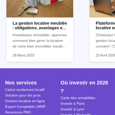
La gestion locative meublée
Plateform
: obligations, avantages et
locative 
inconvénients
Horiz.io ?
Investisseur immobilier, apprenez
Choisissez 
comment bien gérer la location
gestion loca
de votre bien immobilier meublé !
convient !
Découvrez quelles sont vos
parfaitement
28 Mars 2023
23 Avril 202
obligations en tant que
découvrez l
propriétaire, quels avantages et
locative d’Ho
inconvénients présente ce type
de location.
Nos services
Où investir en 2026
Calcul rendement locatif
?
Solution pour les pros
Carte des rentabilités
Gestion locative en ligne
Investir à Paris
Expert Comptable LMNP
Investir à Lyon
Assurance PNO
Investir à Marseille