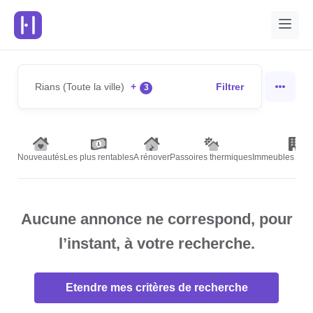
Rians (Toute la ville)
+
Filtrer
3
Nouveautés
Les plus rentables
A rénover
Passoires thermiques
Immeubles de r
Aucune annonce ne correspond, pour
l’instant, à votre recherche.
Etendre mes critères de recherche