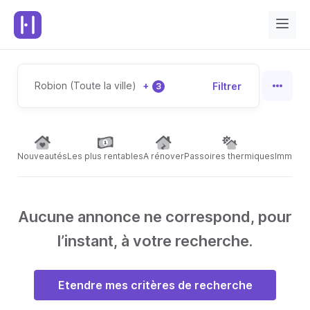
Robion (Toute la ville)
+
Filtrer
3
Nouveautés
Les plus rentables
A rénover
Passoires thermiques
Immeubl
Aucune annonce ne correspond, pour
l’instant, à votre recherche.
Etendre mes critères de recherche