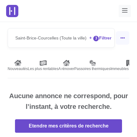
Saint-Brice-Courcelles (Toute la ville)
+
Filtrer
3
Nouveautés
Les plus rentables
A rénover
Passoires thermiques
Immeubles de r
Aucune annonce ne correspond, pour
l’instant, à votre recherche.
Etendre mes critères de recherche