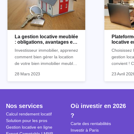
La gestion locative meublée
Plateform
: obligations, avantages et
locative 
inconvénients
Horiz.io ?
Investisseur immobilier, apprenez
Choisissez 
comment bien gérer la location
gestion loca
de votre bien immobilier meublé !
convient !
Découvrez quelles sont vos
parfaitement
28 Mars 2023
23 Avril 202
obligations en tant que
découvrez l
propriétaire, quels avantages et
locative d’Ho
inconvénients présente ce type
de location.
Nos services
Où investir en 2026
Calcul rendement locatif
?
Solution pour les pros
Carte des rentabilités
Gestion locative en ligne
Investir à Paris
Expert Comptable LMNP