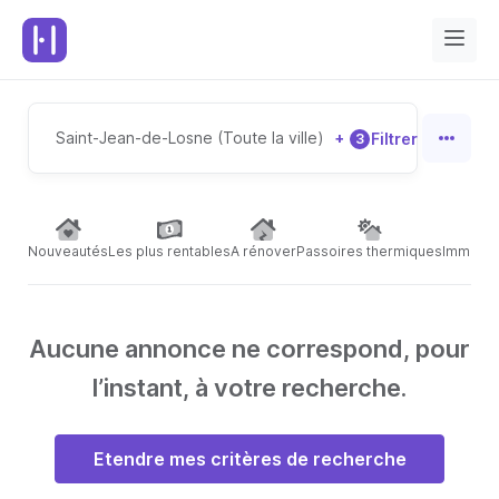
Saint-Jean-de-Losne (Toute la ville)
+
Filtrer
3
Nouveautés
Les plus rentables
A rénover
Passoires thermiques
Immeubl
Aucune annonce ne correspond, pour
l’instant, à votre recherche.
Etendre mes critères de recherche