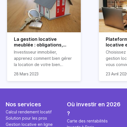
La gestion locative
Platefor
meublée : obligations,
locative 
avantages et
pourquoi 
Investisseur immobilier,
Choisissez
inconvénients
apprenez comment bien gérer
gestion loc
la location de votre bien
vous convi
immobilier meublé ! Découvrez
parfaitemen
28 Mars 2023
23 Avril 20
quelles sont vos obligations en
découvrez l
tant que propriétaire, quels
locative d’H
avantages et inconvénients
présente ce type de location.
Nos services
Où investir en 2026
Calcul rendement locatif
?
Solution pour les pros
Carte des rentabilités
Gestion locative en ligne