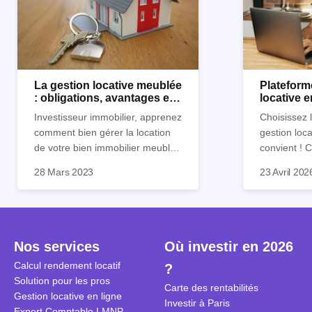
La gestion locative meublée
Plateform
: obligations, avantages et
locative 
inconvénients
Horiz.io ?
Investisseur immobilier, apprenez
Choisissez 
comment bien gérer la location
gestion loca
de votre bien immobilier meublé !
convient !
Découvrez quelles sont vos
parfaitement
28 Mars 2023
23 Avril 202
obligations en tant que
découvrez l
propriétaire, quels avantages et
locative d’Ho
inconvénients présente ce type
de location.
Nos services
Où investir en 2026
Calcul rendement locatif
?
Solution pour les pros
Carte des rentabilités
Gestion locative en ligne
Investir à Paris
Expert Comptable LMNP