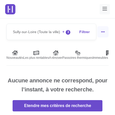
Sully-sur-Loire (Toute la ville)
+
Filtrer
3
Nouveautés
Les plus rentables
A rénover
Passoires thermiques
Immeubles de r
Aucune annonce ne correspond, pour
l’instant, à votre recherche.
Etendre mes critères de recherche