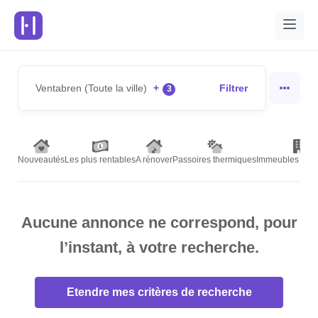
Ventabren (Toute la ville)
+
Filtrer
3
Nouveautés
Les plus rentables
A rénover
Passoires thermiques
Immeubles de r
Aucune annonce ne correspond, pour
l’instant, à votre recherche.
Etendre mes critères de recherche