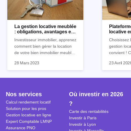
La gestion locative meublée
Plateform
: obligations, avantages et
locative 
inconvénients
Horiz.io ?
Investisseur immobilier, apprenez
Choisissez 
comment bien gérer la location
gestion loca
de votre bien immobilier meublé !
convient !
Découvrez quelles sont vos
parfaitement
28 Mars 2023
23 Avril 202
obligations en tant que
découvrez l
propriétaire, quels avantages et
locative d’Ho
inconvénients présente ce type
de location.
Nos services
Où investir en 2026
Calcul rendement locatif
?
Solution pour les pros
Carte des rentabilités
Gestion locative en ligne
Investir à Paris
Expert Comptable LMNP
Investir à Lyon
Assurance PNO
Investir à Marseille