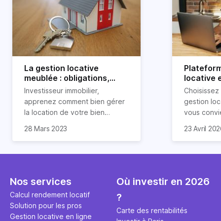
La gestion locative
Platefor
meublée : obligations,
locative 
avantages et
pourquoi 
Investisseur immobilier,
Choisissez
inconvénients
apprenez comment bien gérer
gestion loc
la location de votre bien
vous convi
immobilier meublé ! Découvrez
parfaitemen
28 Mars 2023
23 Avril 20
quelles sont vos obligations en
découvrez l
tant que propriétaire, quels
locative d’H
avantages et inconvénients
présente ce type de location.
Nos services
Où investir en 2026
Calcul rendement locatif
?
Solution pour les pros
Carte des rentabilités
Gestion locative en ligne