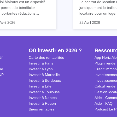
loi Malraux est un dispositif
Le contrat de location 
 permet de bénéficier
juridiquement le baille
mportantes réductions
locataire pour un loge
mpôts lors d’un achat
meublé. Ce document 
Avril 2026
22 Avril 2026
obilier. Elle concerne les
de nombreuses clause
ns particuliers et à dimension
chacun s’engage à res
torique destinés à la location.
Nous vous expliquons
ls sont ses avantages et
guide tout ce qu’il faut
lles démarches effectuer
le contrat de location
Où investir en 2026 ?
Ressour
r en bénéficier ? Suivez notre
2026.
if
Carte des rentabilités
App Horiz Ale
de complet !
Investir à Paris
Plugin rendem
ne
Investir à Lyon
Crédit immobi
NP
Investir à Marseille
Investissemen
Investir à Bordeaux
Investissemen
Investir à Lille
Calcul rendem
Investir à Toulouse
Gestion locat
Investir à Nantes
Aide - Comm
Investir à Rouen
Aide - FAQ
Biens rentables
Podcast Le P