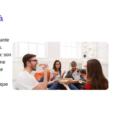
à
mante
s.
ec son
une
te
 que