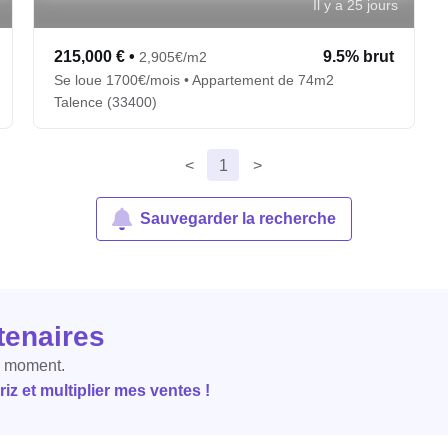
Il y a 25 jours
215,000 €
•
9.5% brut
2,905€/m2
Se loue 1700€/mois • Appartement de 74m2
Talence (33400)
<
1
>
Sauvegarder la recherche
tenaires
e moment.
z et multiplier mes ventes !