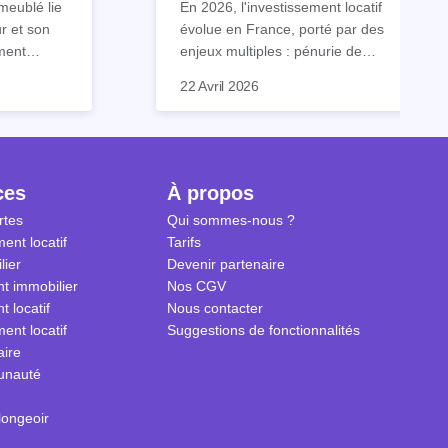
meublé lie
En 2026, l'investissement locatif
vers le LLI en 2026
ur et son
évolue en France, porté par des
ment
enjeux multiples : pénurie de
contient
logements, désengagement
C'est dans ce contexte que le
22 Avril 2026
s que
progressif des dispositifs de
LLI, ou Logement Locatif
pecter.
défiscalisation classiques, et
Intermédiaire, s'impose comme
 dans ce
besoin croissant de répondre à la
une solution d'avenir. Ce
 savoir sur
classe moyenne, souvent trop
dispositif allie rentabilité, impact
 meublé en
aisée pour accéder au logement
social et stabilité patrimoniale.
ces
À propos
social, mais trop modeste pour le
rtes
Qui sommes-nous ?
marché privé.
ent locatif
Tarifs
lier
Devenir partenaire
t immobilier
Nos CGV
t locatif
Nous contacter
ent locatif
Suggestions de fonctionnalités
aire
unauté
longeoir