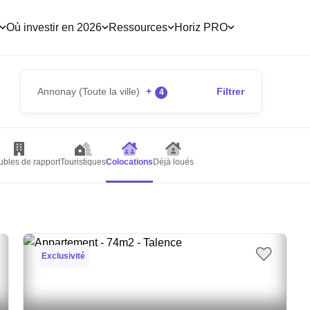
Où investir en 2026
Ressources
Horiz PRO
Annonay (Toute la ville)
+
Filtrer
4
bles de rapport
Touristiques
Colocations
Déjà loués
Exclusivité