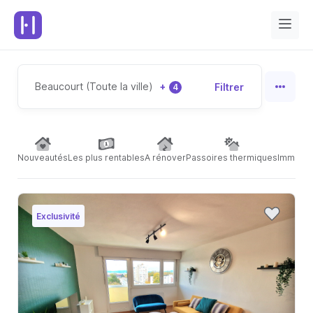
Beaucourt (Toute la ville)
+
Filtrer
4
Nouveautés
Les plus rentables
A rénover
Passoires thermiques
Immeubl
Exclusivité