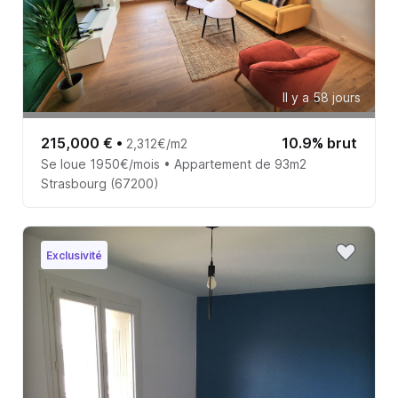
Il y a 58 jours
215,000 €
•
10.9% brut
2,312€/m2
Se loue 1950€/mois • Appartement de 93m2
Strasbourg (67200)
Exclusivité