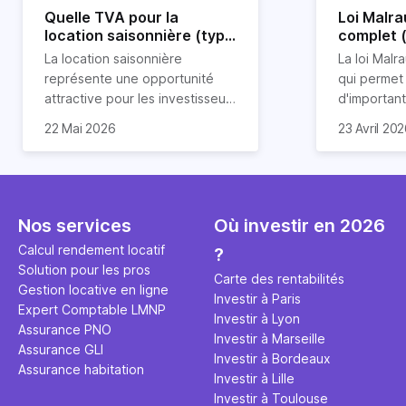
Quelle TVA pour la
Loi Malra
location saisonnière (type
complet 
airbnb) ?
condition
La location saisonnière
La loi Malra
représente une opportunité
qui permet
attractive pour les investisseurs
d'importan
souhaitant diversifier leur
d’impôts lo
22 Mai 2026
23 Avril 20
patrimoine et générer des
Et qu’a-t-on appris à la rentrée
immobilier.
revenus complémentaires.
2024 ? Que l’assujettissement à
biens partic
Cependant, il est crucial de
la TVA est généralisé pour les
dimension h
maîtriser les aspects fiscaux,
séjours dans une location
la location
notamment la TVA, afin
saisonnière dans certaines
avantages 
Nos services
Où investir en 2026
d'optimiser cette activité.
conditions. On fait le point dans
démarches 
Calcul rendement locatif
?
cet article.
bénéficier 
Solution pour les pros
complet !
Carte des rentabilités
Gestion locative en ligne
Investir à Paris
Expert Comptable LMNP
Investir à Lyon
Assurance PNO
Investir à Marseille
Assurance GLI
Investir à Bordeaux
Assurance habitation
Investir à Lille
Investir à Toulouse