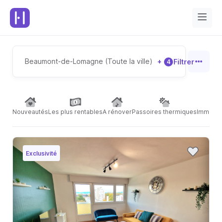
Beaumont-de-Lomagne (Toute la ville)
+
Filtrer
4
Nouveautés
Les plus rentables
A rénover
Passoires thermiques
Immeubl
Exclusivité