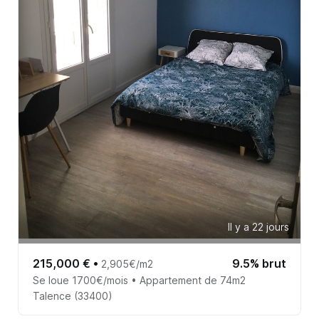
Il y a 22 jours
215,000 €
•
9.5% brut
2,905€/m2
Se loue 1700€/mois • Appartement de 74m2
Talence (33400)