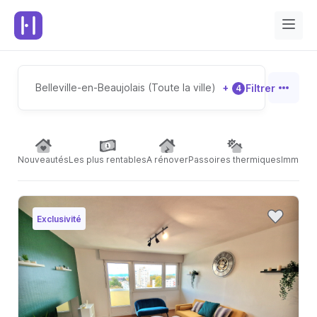
Belleville-en-Beaujolais (Toute la ville)
+
Filtrer
4
Nouveautés
Les plus rentables
A rénover
Passoires thermiques
Immeubl
Exclusivité