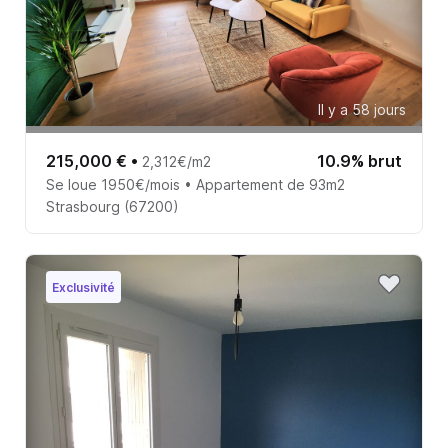
Il y a 58 jours
215,000 €
•
10.9% brut
2,312€/m2
Se loue 1950€/mois • Appartement de 93m2
Strasbourg (67200)
Exclusivité