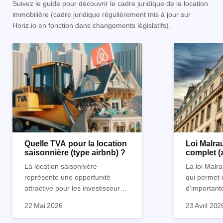
Suivez le guide pour découvrir le cadre juridique de la location
immobilière (cadre juridique régulièrement mis à jour sur
Horiz.io en fonction dans changements législatifs).
Quelle TVA pour la location
Loi Malrau
saisonnière (type airbnb) ?
complet (
condition
La location saisonnière
La loi Malra
représente une opportunité
qui permet 
attractive pour les investisseurs
d'important
souhaitant diversifier leur
d’impôts lor
22 Mai 2026
23 Avril 202
patrimoine et générer des
Et qu’a-t-on appris à la rentrée
immobilier. 
revenus complémentaires.
2024 ? Que l’assujettissement à
biens partic