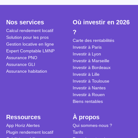
Cependant, il est crucial de
la TVA est généralisé pour les
historique d
maîtriser les aspects fiscaux,
séjours dans une location
Quels sont 
notamment la TVA, afin
saisonnière dans certaines
quelles dém
Nos services
Où investir en 2026
d'optimiser cette activité.
conditions. On fait le point dans
pour en bén
Calcul rendement locatif
?
cet article.
guide compl
Solution pour les pros
Carte des rentabilités
Gestion locative en ligne
Investir à Paris
Expert Comptable LMNP
Investir à Lyon
Assurance PNO
Investir à Marseille
Assurance GLI
Investir à Bordeaux
Assurance habitation
Investir à Lille
Investir à Toulouse
Investir à Nantes
Investir à Rouen
Biens rentables
Ressources
À propos
App Horiz Alertes
Qui sommes-nous ?
Plugin rendement locatif
Tarifs