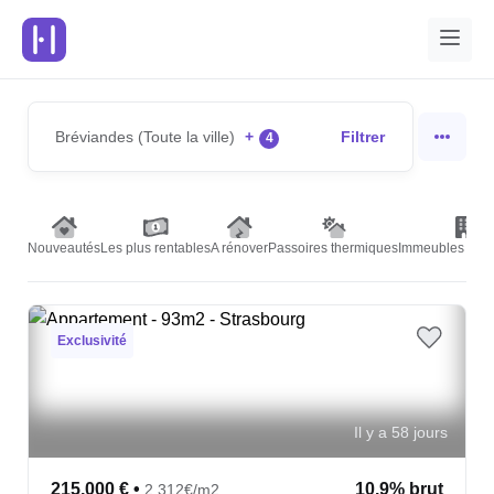
Bréviandes (Toute la ville)
+
Filtrer
4
Nouveautés
Les plus rentables
A rénover
Passoires thermiques
Immeubles de r
Exclusivité
Il y a 58 jours
215,000 €
•
10.9% brut
2,312€/m2